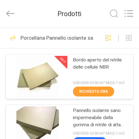
Changsha
Purple
Horn
Prodotti
E-
Commerce
Co.,
Ltd..
CASA
All
32
Rights
Porcellana Pannello isolante sano
Reserved.
Strato
PRODOTTI
dell'isolamento
HOT
Bordo aperto del nitrile
delle cellule NBR
della gomma di
CIRCA
NOI
nitrile
USD3000-3250/m³ MOQ:1 m3
RICHIESTA ORA
31
GIRO
Strato di gomma di
Pannello isolante sano
DELLA
impermeabile della
FABBRICA
NBR
gomma di nitrile di alta
qualità NBR
USD3000-3250/m³ MOQ:1 m3