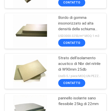
CONTROLLO
CONTATTO
DI
Bordo di gomma
QUALITÀ
31
insonorizzato ad alta
densità della schiuma
Strato di gomma a
CONTATTICI
fonoisolante NBR
USD3000-3250/m³ MOQ:1 m3
prova di fuoco
dell'isolamento termico
CONTATTO
BLOG
Strato dell'isolamento
acustico di Nbr del nitrile
RICHIEDA
di W90mm 25db
28
UNA
Usd3-5 / piece MOQ:UN PEZZO SOLO
Rotolo di gomma
CITAZIONE
CONTATTO
dell'isolamento
pannello isolante sano
MAPPA
flessibile 25kg di 22mm
DEL