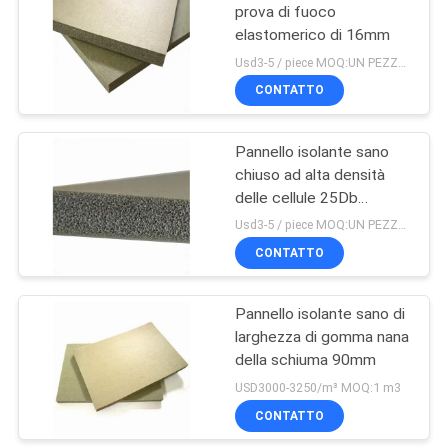
nitrile
prova di fuoco
elastomerico di 16mm
23
Usd3-5 / piece MOQ:UN PEZZO SOLO
Cuscinetto del
CONTATTO
bilanciere della
Pannello isolante sano
schiuma
chiuso ad alta densità
delle cellule 25Db
dell'OEM
Usd3-5 / piece MOQ:UN PEZZO SOLO
CONTATTO
22
Presa della maniglia
Pannello isolante sano di
larghezza di gomma nana
della gomma
della schiuma 90mm
espansa
USD3000-3250/m³ MOQ:1 m3
CONTATTO