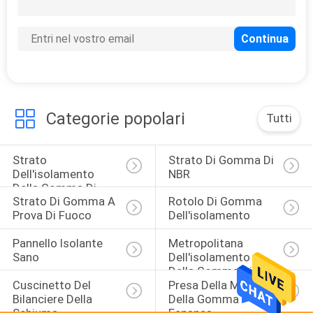
12
Clay Pigeon Targets
Categorie popolari
Tutti
Strato 
Strato Di Gomma Di 
23
Dell'isolamento 
NBR
non stuoia di yoga
Della Gomma Di 
Strato Di Gomma A 
Rotolo Di Gomma 
Nitrile
di slittamento
Prova Di Fuoco
Dell'isolamento
Pannello Isolante 
Metropolitana 
Sano
Dell'isolamento 
Della Gomma Di 
Cuscinetto Del 
Presa Della Maniglia 
Nitrile
Bilanciere Della 
Della Gomma 
9
Schiuma
Espansa