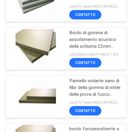
SITO
Usd3-5 / piece MOQ:UN PEZZO SOLO
CONTATTO
21
PRIVACY
Pannello isolante
Bordo di gomma di
POLICY
assorbimento acustico
sano
della schiuma 22mm
dell'isolamento termico
USD3000-3250/m³ MOQ:1 m3
CONTATTO
Pannello isolante sano di
25
Nbr della gomma di nitrile
Metropolitana
della prova di fuoco
16mm
Usd3-5 / piece MOQ:UN PEZZO SOLO
dell'isolamento
CONTATTO
della gomma di
bordo fonoassorbente a