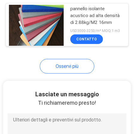
pannello isolante
13
acustico ad alta densità
Stuoia del
di 2.88kg/M2 16mm
USD3000-3250/m³ MOQ:1 m3
pavimento della
CONTATTO
pedana mobile
Osservi più
13
Clay Shooting
Lasciate un messaggio
Targets
Ti richiameremo presto!