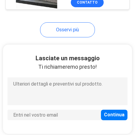
CONTATTO
12
Clay Pigeon Targets
Osservi più
Lasciate un messaggio
Ti richiameremo presto!
23
non stuoia di yoga
di slittamento
9