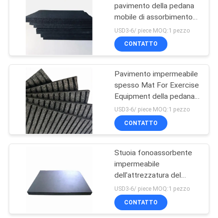
nitrile
pavimento della pedana
mobile di assorbimento
23
di scossa di slittamento
USD3-6/ piece MOQ:1 pezzo
non 750mm NBR
Cuscinetto del
CONTATTO
bilanciere della
Pavimento impermeabile
schiuma
spesso Mat For Exercise
Equipment della pedana
mobile di NBR 1800mm
USD3-6/ piece MOQ:1 pezzo
CONTATTO
22
Presa della maniglia
Stuoia fonoassorbente
impermeabile
della gomma
dell'attrezzatura del
espansa
pavimento della pedana
USD3-6/ piece MOQ:1 pezzo
mobile di 1800mm NBR
CONTATTO