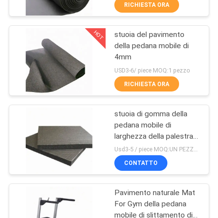
CONTROLLO
RICHIESTA ORA
DI
HOT
stuoia del pavimento
QUALITÀ
31
della pedana mobile di
4mm
Strato di gomma a
CONTATTICI
USD3-6/ piece MOQ:1 pezzo
prova di fuoco
RICHIESTA ORA
BLOG
stuoia di gomma della
pedana mobile di
RICHIEDA
larghezza della palestra
28
UNA
750mm di lunghezza di
Usd3-5 / piece MOQ:UN PEZZO SOLO
1800mm
Rotolo di gomma
CITAZIONE
CONTATTO
dell'isolamento
Pavimento naturale Mat
MAPPA
For Gym della pedana
DEL
mobile di slittamento di