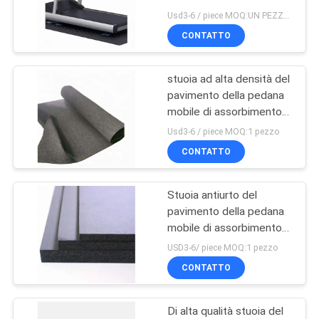
Eco Nbr anti
SITO
Usd3-6 / piece MOQ:UN PEZZO SOLO
CONTATTO
21
PRIVACY
Pannello isolante
stuoia ad alta densità del
POLICY
pavimento della pedana
sano
mobile di assorbimento
di scossa di 4mm
Usd3-6 / piece MOQ:1 pezzo
CONTATTO
Stuoia antiurto del
25
pavimento della pedana
Metropolitana
mobile di assorbimento
acustico 1800mm NBR
USD3-6/ piece MOQ:1 pezzo
dell'isolamento
CONTATTO
della gomma di
Di alta qualità stuoia del