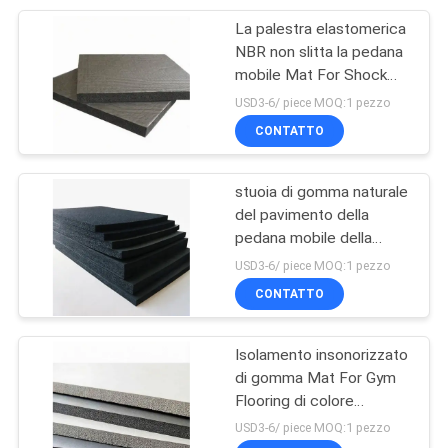
La palestra elastomerica
13
NBR non slitta la pedana
Stuoia del
mobile Mat For Shock
Absorption di 750mm
USD3-6/ piece MOQ:1 pezzo
pavimento della
CONTATTO
pedana mobile
stuoia di gomma naturale
del pavimento della
pedana mobile della
13
schiuma di resistenza
USD3-6/ piece MOQ:1 pezzo
Clay Shooting
all'acqua di 4mm NBR
CONTATTO
Targets
Isolamento insonorizzato
di gomma Mat For Gym
Flooring di colore
differente NBR
USD3-6/ piece MOQ:1 pezzo