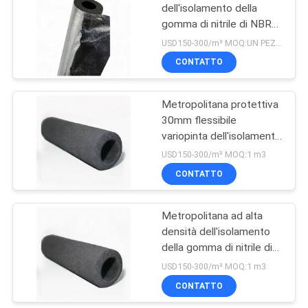
dell'isolamento della
gomma di nitrile di NBR
per lo scaldabagno
USD150-300/m³ MOQ:UN PEZZO SOLO
solare dell'aria
CONTATTO
Metropolitana protettiva
30mm flessibile
variopinta dell'isolamento
di Wsterproof della
USD150-300/m³ MOQ:1 m3
gomma di nitrile di NBR
CONTATTO
Metropolitana ad alta
densità dell'isolamento
della gomma di nitrile di
55kg/M3 6mm per
USD150-300/m³ MOQ:1 m3
condizionamento d'aria
CONTATTO