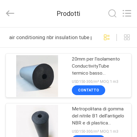
Changsha
Purple
Horn
Prodotti
E-
Commerce
Co.,
Ltd..
CASA
All
Rights
air conditioning nbr insulation tube produzione online
Reserved.
PRODOTTI
20mm per l'isolamento
ConductivityTube
CIRCA
termico basso
NOI
impermeabile della
USD150-300/m³ MOQ:1 m3
gomma di nitrile del
CONTATTO
condizionamento d'aria
GIRO
NBR
Metropolitana di gomma
DELLA
del nitrile B1 dell'antigelo
FABBRICA
NBR e di plastica
naturale solare
USD150-300/m³ MOQ:1 m3