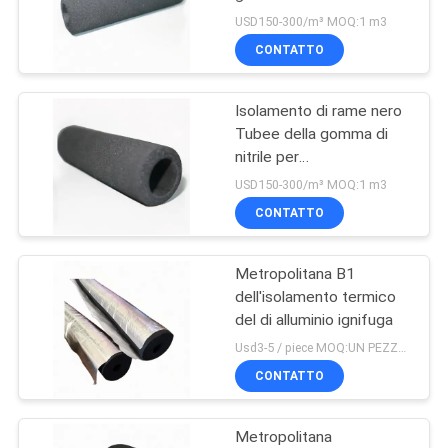
SITO
USD150-300/m³ MOQ:1 m3
CONTATTO
PRIVACY
Isolamento di rame nero
POLICY
Tubee della gomma di
nitrile per
condizionamento d'aria
USD150-300/m³ MOQ:1 m3
CONTATTO
Metropolitana B1
dell'isolamento termico
del di alluminio ignifuga
Usd3-5 / piece MOQ:UN PEZZO SOLO
CONTATTO
Metropolitana