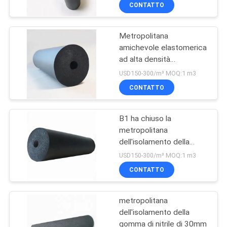
dell'isolamento
CONTROLLO
CONTATTO
DI
Metropolitana
QUALITÀ
amichevole elastomerica
ad alta densità
CONTATTICI
dell'isolamento della
USD150-300/m³ MOQ:1 m3
gomma di nitrile del PVC
CONTATTO
di 30mm Eco NBR
BLOG
B1 ha chiuso la
metropolitana
RICHIEDA
dell'isolamento della
UNA
schiuma della gomma di
USD150-300/m³ MOQ:1 m3
nitrile del condizionatore
CITAZIONE
CONTATTO
d'aria della schiuma delle
cellule
metropolitana
MAPPA
dell'isolamento della
DEL
gomma di nitrile di 30mm