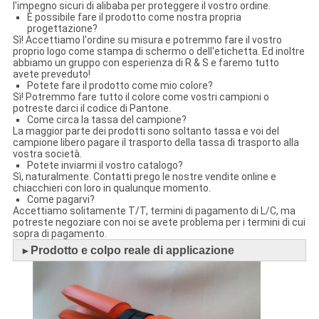
l'impegno sicuri di alibaba per proteggere il vostro ordine.
È possibile fare il prodotto come nostra propria
progettazione?
Sì! Accettiamo l'ordine su misura e potremmo fare il vostro
proprio logo come stampa di schermo o dell'etichetta. Ed inoltre
abbiamo un gruppo con esperienza di R & S e faremo tutto
avete preveduto!
Potete fare il prodotto come mio colore?
Sì! Potremmo fare tutto il colore come vostri campioni o
potreste darci il codice di Pantone.
Come circa la tassa del campione?
La maggior parte dei prodotti sono soltanto tassa e voi del
campione libero pagare il trasporto della tassa di trasporto alla
vostra società.
Potete inviarmi il vostro catalogo?
Sì, naturalmente. Contatti prego le nostre vendite online e
chiacchieri con loro in qualunque momento.
Come pagarvi?
Accettiamo solitamente T/T, termini di pagamento di L/C, ma
potreste negoziare con noi se avete problema per i termini di cui
sopra di pagamento.
Prodotto e colpo reale di applicazione
►