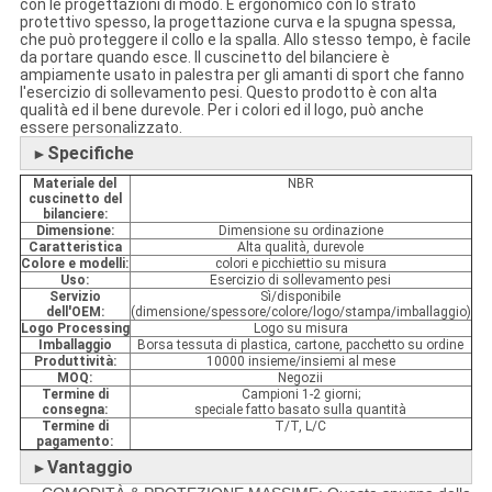
con le progettazioni di modo. È ergonomico con lo strato
protettivo spesso, la progettazione curva e la spugna spessa,
che può proteggere il collo e la spalla. Allo stesso tempo, è facile
da portare quando esce. Il cuscinetto del bilanciere è
ampiamente usato in palestra per gli amanti di sport che fanno
l'esercizio di sollevamento pesi. Questo prodotto è con alta
qualità ed il bene durevole. Per i colori ed il logo, può anche
essere personalizzato.
Specifiche
►
Materiale del
NBR
cuscinetto del
bilanciere:
Dimensione:
Dimensione su ordinazione
Caratteristica
Alta qualità, durevole
Colore e modelli:
colori e picchiettio su misura
Uso:
Esercizio di sollevamento pesi
Servizio
Sì/disponibile
dell'OEM:
(dimensione/spessore/colore/logo/stampa/imballaggio)
Logo Processing
Logo su misura
Imballaggio
Borsa tessuta di plastica, cartone, pacchetto su ordine
Produttività:
10000 insieme/insiemi al mese
MOQ:
Negozii
Termine di
Campioni 1-2 giorni;
consegna:
speciale fatto basato sulla quantità
Termine di
T/T, L/C
pagamento:
Vantaggio
►