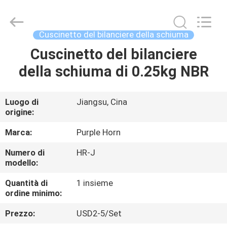
Changsha
Purple
Horn
E-
Commerce
Cuscinetto del bilanciere della schiuma
Co.,
Ltd..
Cuscinetto del bilanciere
CASA
All
Rights
Reserved.
della schiuma di 0.25kg NBR
PRODOTTI
Luogo di
Jiangsu, Cina
origine:
CIRCA
NOI
Marca:
Purple Horn
Numero di
HR-J
modello:
GIRO
DELLA
Quantità di
1 insieme
ordine minimo:
FABBRICA
Prezzo:
USD2-5/Set