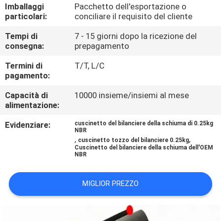
CONTROLLO
Imballaggi
Pacchetto dell'esportazione o
particolari:
conciliare il requisito del cliente
DI
Tempi di
7 - 15 giorni dopo la ricezione del
QUALITÀ
consegna:
prepagamento
Termini di
T/T, L/C
CONTATTICI
pagamento:
Capacità di
10000 insieme/insiemi al mese
BLOG
alimentazione:
Evidenziare:
cuscinetto del bilanciere della schiuma di 0.25kg
NBR
RICHIEDA
,
,
cuscinetto tozzo del bilanciere 0.25kg
Cuscinetto del bilanciere della schiuma dell'OEM
UNA
NBR
CITAZIONE
MIGLIOR PREZZO
MAPPA
DEL