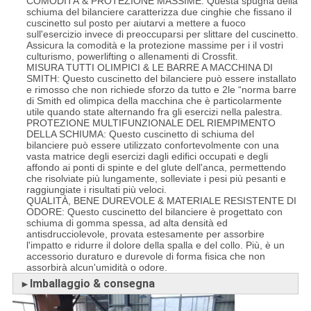
COMODITÀ & PROTEZIONE MASSIME: Questa spugna della
schiuma del bilanciere caratterizza due cinghie che fissano il
cuscinetto sul posto per aiutarvi a mettere a fuoco
sull'esercizio invece di preoccuparsi per slittare del cuscinetto.
Assicura la comodità e la protezione massime per i il vostri
culturismo, powerlifting o allenamenti di Crossfit.
MISURA TUTTI OLIMPICI & LE BARRE A MACCHINA DI
SMITH: Questo cuscinetto del bilanciere può essere installato
e rimosso che non richiede sforzo da tutto e 2le “norma barre
di Smith ed olimpica della macchina che è particolarmente
utile quando state alternando fra gli esercizi nella palestra.
PROTEZIONE MULTIFUNZIONALE DEL RIEMPIMENTO
DELLA SCHIUMA: Questo cuscinetto di schiuma del
bilanciere può essere utilizzato confortevolmente con una
vasta matrice degli esercizi dagli edifici occupati e degli
affondo ai ponti di spinte e del glute dell'anca, permettendo
che risolviate più lungamente, solleviate i pesi più pesanti e
raggiungiate i risultati più veloci.
QUALITÀ, BENE DUREVOLE & MATERIALE RESISTENTE DI
ODORE: Questo cuscinetto del bilanciere è progettato con
schiuma di gomma spessa, ad alta densità ed
antisdrucciolevole, provata estesamente per assorbire
l'impatto e ridurre il dolore della spalla e del collo. Più, è un
accessorio duraturo e durevole di forma fisica che non
assorbirà alcun'umidità o odore.
Imballaggio & consegna
►