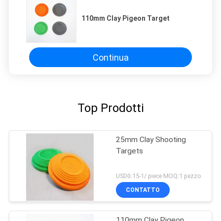
110mm Clay Pigeon Target
Continua
Top Prodotti
25mm Clay Shooting
Targets
USD0.15-1/ piece MOQ:1 pezzo
CONTATTO
110mm Clay Pigeon