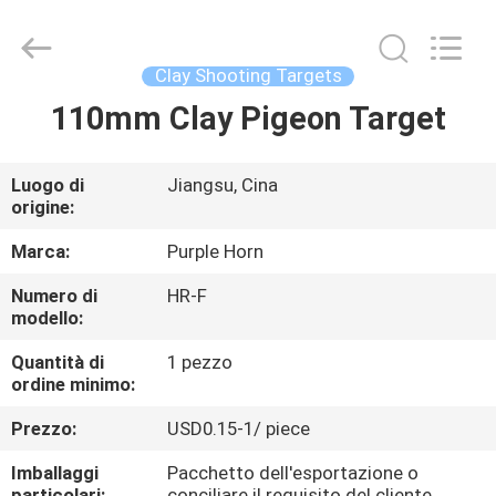
Changsha
Purple
Horn
E-
Commerce
Clay Shooting Targets
Co.,
Ltd..
110mm Clay Pigeon Target
CASA
All
Rights
Reserved.
PRODOTTI
Luogo di
Jiangsu, Cina
origine:
CIRCA
Marca:
Purple Horn
NOI
Numero di
HR-F
modello:
GIRO
Quantità di
1 pezzo
ordine minimo:
DELLA
Prezzo:
USD0.15-1/ piece
FABBRICA
Imballaggi
Pacchetto dell'esportazione o
particolari:
conciliare il requisito del cliente