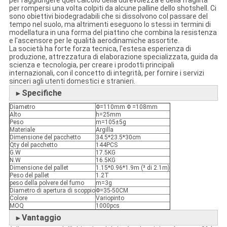
per raggiungere quel calcolo della durevolezza e della fragilità
per rompersi una volta colpiti da alcune palline dello shotshell. Ci
sono obiettivi biodegradabili che si dissolvono col passare del
tempo nel suolo, ma altrimenti eseguono lo stessi in termini di
modellatura in una forma del piattino che combina la resistenza
e l'ascensore per le qualità aerodinamiche assortite.
La società ha forte forza tecnica, l'estesa esperienza di
produzione, attrezzatura di elaborazione specializzata, guida da
scienza e tecnologia, per creare i prodotti principali
internazionali, con il concetto di integrità, per fornire i servizi
sinceri agli utenti domestici e stranieri.
Specifiche
►
Diametro
Φ=110mm Φ =108mm
Alto
h=25mm
Peso
m=105±5g
Materiale
Argilla
Dimensione del pacchetto
34.5*23.5*30cm
Qty del pacchetto
144PCS
G.W
17.5KG
N.W
16.5KG
Dimensione del pallet
1.15*0.96*1.9m (³ di 2.1m)
Peso del pallet
1.2T
peso della polvere del fumo
m=3g
Diametro di apertura di scoppio
Φ=35-50CM
Colore
Variopinto
MOQ
1000pcs
Vantaggio
►