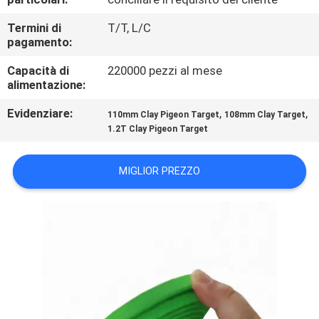
CONTROLLO
Termini di
T/T, L/C
DI
pagamento:
QUALITÀ
Capacità di
220000 pezzi al mese
alimentazione:
CONTATTICI
Evidenziare:
,
,
110mm Clay Pigeon Target
108mm Clay Target
1.2T Clay Pigeon Target
BLOG
MIGLIOR PREZZO
RICHIEDA
UNA
CITAZIONE
MAPPA
DEL