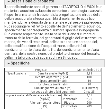
Descrizione di prodotto
►
Il pannello isolante sano di gomma dell'AGRIFOGLIO di WUXI è un
materiale acustico sviluppato con unico e tecnologia avanzata.
Rispetto ai materiali tradizionali, la progettazione chiusa delle
cellule assicura la stessa quantità di isolamento acustico
mentre ridurre la densità del materiale e del peso è più leggera.
Può raggiungere l'effetto eccellente dell'isolamento acustico,
specialmente per frequenza di rumore speciale in ingegneria.
Può essere ampiamente usata nella riduzione di rumore di
transito della ferrovia, dei generatori di griglia dell'attrezzatura
marina, dei veicoli resistenti, delle attrezzature aerospaziali,
della desalificazione dell'acqua di mare, delle unità di
condizionamento d'aria del tetto, del condizionamento d'aria
centrale, della costruzione, del prodotto chimico, del tessuto,
della metallurgia, degli apparecchi elettrici, ecc.
Specifiche
►
Progetto
Materiale di QZGS
Specificazione
Densità areale (Kg/M2)
2,88
Densità apparente (Kg/M3)
180
Spessore (millimetri)
16
Larghezza (millimetri)
90
Una lunghezza di rotolo (m)
10 (illimitato)
Un peso del rotolo (chilogrammi)
Circa 25
Proprietà materiali
Resistenza alla trazione
Ritratto
2,03
(Kg/M2)
Orizzontale
2,03
Allungamento a rottura
Ritratto
200
(%)
Orizzontale
203