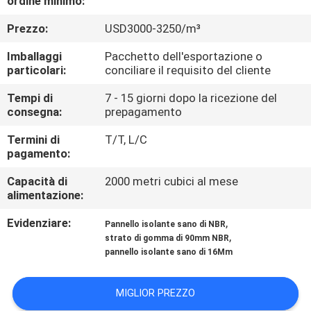
ordine minimo:
CONTROLLO
Prezzo:
USD3000-3250/m³
DI
QUALITÀ
Imballaggi
Pacchetto dell'esportazione o
particolari:
conciliare il requisito del cliente
CONTATTICI
Tempi di
7 - 15 giorni dopo la ricezione del
consegna:
prepagamento
Termini di
T/T, L/C
BLOG
pagamento:
Capacità di
2000 metri cubici al mese
RICHIEDA
alimentazione:
UNA
Evidenziare:
,
Pannello isolante sano di NBR
CITAZIONE
,
strato di gomma di 90mm NBR
pannello isolante sano di 16Mm
MAPPA
MIGLIOR PREZZO
DEL