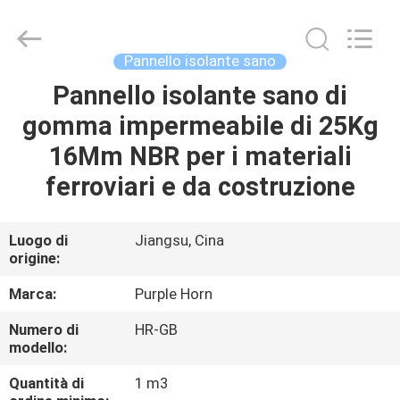
Changsha
Purple
Horn
E-
Commerce
Pannello isolante sano
Co.,
Ltd..
Pannello isolante sano di
CASA
All
Rights
Reserved.
gomma impermeabile di 25Kg
PRODOTTI
16Mm NBR per i materiali
ferroviari e da costruzione
CIRCA
NOI
Luogo di
Jiangsu, Cina
origine:
GIRO
Marca:
Purple Horn
DELLA
Numero di
HR-GB
modello:
FABBRICA
Quantità di
1 m3