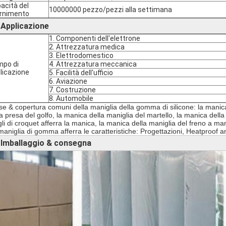
acità del
10000000 pezzo/pezzi alla settimana
ornimento
Applicazione
►
1. Componenti dell'elettrone
2. Attrezzatura medica
3. Elettrodomestico
po di
4. Attrezzatura meccanica
licazione
5. Facilità dell'ufficio
6. Aviazione
7. Costruzione
8. Automobile
se & copertura comuni della maniglia della gomma di silicone: la manica 
la presa del golfo, la manica della maniglia del martello, la manica dell
li di croquet afferra la manica, la manica della maniglia del freno a man
maniglia di gomma afferra le caratteristiche: Progettazioni, Heatproof a
Imballaggio & consegna
►