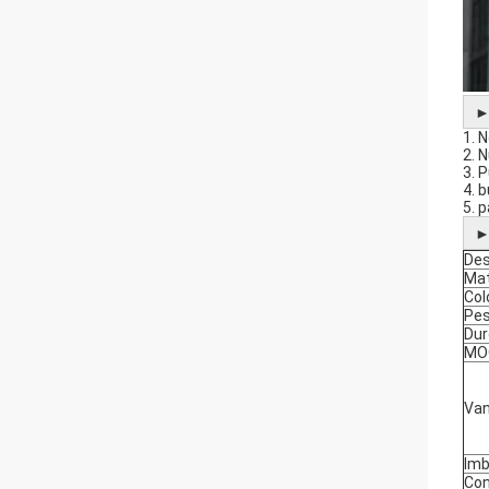
1. 
2. 
3. P
4. 
5. 
Des
Mat
Col
Pe
Dur
MO
Van
Imb
Co