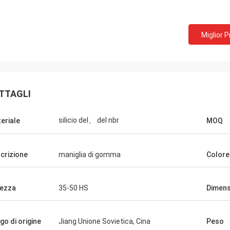
Miglior 
TTAGLI
silicio del、 del nbr
eriale
MOQ
crizione
maniglia di gomma
Colore
ezza
35-50 HS
Dimens
dward Deanda
go di origine
Jiang Unione Sovietica, Cina
Peso