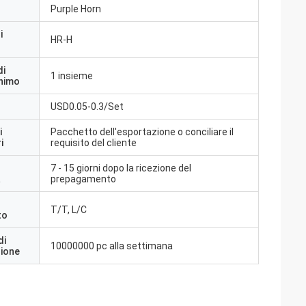
Purple Horn
i
HR-H
di
1 insieme
inimo
USD0.05-0.3/Set
i
Pacchetto dell'esportazione o conciliare il
i
requisito del cliente
7 - 15 giorni dopo la ricezione del
a
prepagamento
T/T, L/C
to
di
10000000 pc alla settimana
zione