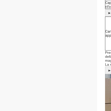
Cap
rif
Cam
app
Pre
del
mag
La 