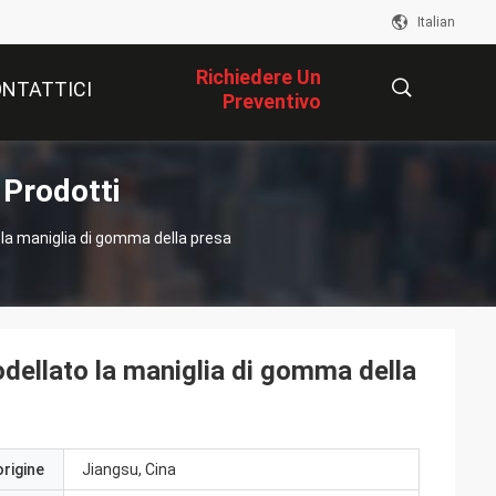
Italian
Richiedere Un
NTATTICI
Preventivo
Prodotti
描
to la maniglia di gomma della presa
述
modellato la maniglia di gomma della
origine
Jiangsu, Cina