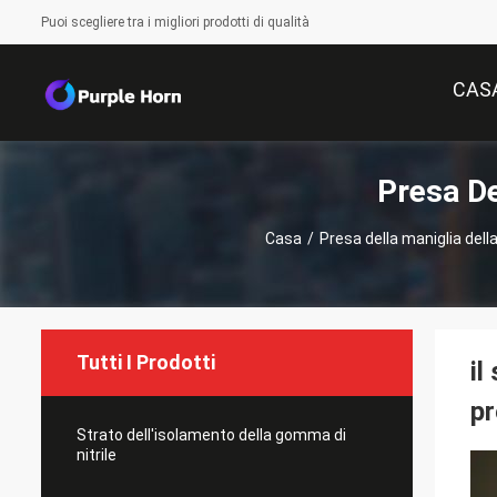
Puoi scegliere tra i migliori prodotti di qualità
CAS
Presa D
Casa
/
Presa della maniglia de
Tutti I Prodotti
il
pr
Strato dell'isolamento della gomma di
nitrile