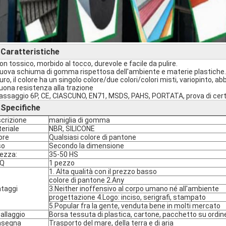
Caratteristiche
►
Non tossico, morbido al tocco, durevole e facile da pulire.
Nuova schiuma di gomma rispettosa dell'ambiente e materie plastiche.
uro, il colore ha un singolo colore/due colori/colori misti, variopinto, abb
buona resistenza alla trazione
passaggio 6P, CE, CIASCUNO, EN71, MSDS, PAHS, PORTATA, prova di cert
Specifiche
►
crizione
maniglia di gomma
eriale
NBR, SILICONE
ore
Qualsiasi colore di pantone
so
Secondo la dimensione
ezza:
35-50 HS
Q
1 pezzo
1. Alta qualità con il prezzo basso
colore di pantone 2.Any
taggi
3.Neither inoffensivo al corpo umano né all'ambiente
progettazione 4.Logo: inciso, serigrafi, stampato
5.Popular fra la gente, venduta bene in molti mercato
allaggio
Borsa tessuta di plastica, cartone, pacchetto su ordin
nsegna
Trasporto del mare, della terra e di aria