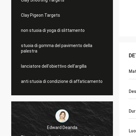
Clay Shooting Targets
Clay Pigeon Targets
non stuoia di yoga di slittamento
stuoia di gomma del pavimento della
palestra
DE
lanciatore dell'obiettivo dell'argilla
Mat
anti stuoia di condizione di affaticamento
Des
Dur
Edward Deanda
E
Luo