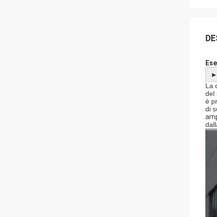
DE
Ese
La 
del
è p
di s
amp
dall