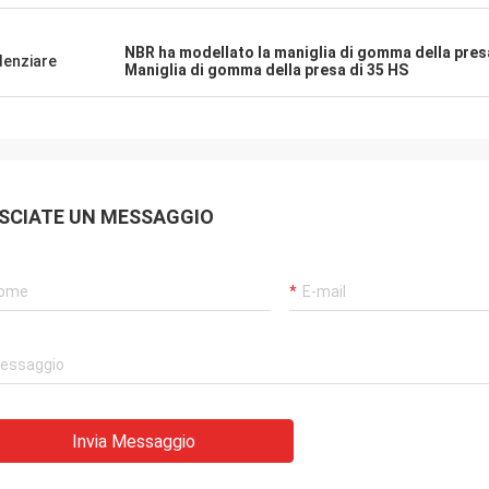
 per la vostra ospitalità
stra società è molto
 noi avrà cooperazione
NBR ha modellato la maniglia di gomma della pres
denziare
Maniglia di gomma della presa di 35 HS
'immediato futuro.
SCIATE UN MESSAGGIO
Invia Messaggio