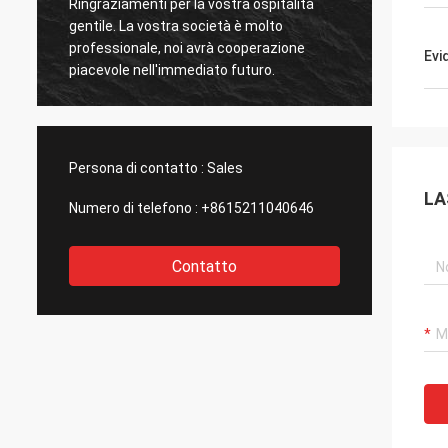
Ringraziamenti per la vostra ospitalità
Ringraziamenti
gentile. La vostra società è molto
gentile. La vo
professionale, noi avrà cooperazione
professionale,
Evi
piacevole nell'immediato futuro.
piacevole nell
Persona di contatto :
Sales
LA
Numero di telefono :
+8615211040646
Contatto