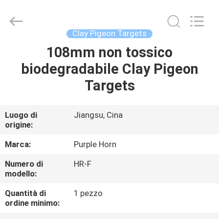
Changsha
Purple
Horn
E-
Commerce
Clay Pigeon Targets
Co.,
Ltd..
108mm non tossico
CASA
All
Rights
Reserved.
biodegradabile Clay Pigeon
PRODOTTI
Targets
CIRCA
Luogo di
Jiangsu, Cina
origine:
NOI
Marca:
Purple Horn
GIRO
Numero di
HR-F
modello:
DELLA
FABBRICA
Quantità di
1 pezzo
ordine minimo: