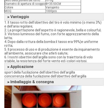
peso della polvere del fumo
m=3g
Diametro di apertura di scoppio
Φ=35-50CM
Colore
Variopinto
MOQ
1000pcs
Vantaggio
►
1. Il tasso rotto dell'obiettivo del tiro è volo minimo (o meno 3%)
e dell'aria regolare;
2. La progettazione dell'aspetto è ragionevole, bella e colourful;
3. Vistoso luminoso del fumo, con forte apprezzamento della
latta;
4. Dopo dalla rottura della bomba il tasso era 99%)e uniforme
rotta;
5. Il processo di uso e di produzione è esente da inquinamento
all'ambiente, assicurare che atleti salute;
6. I nostri obiettivi dell'argilla sono con la traiettoria di volo
stabile, la resistenza del forte vento ed i colori vistosi.
Applicazione
►
sport della fucilazione dell'obiettivo dell'argilla
concorrenza della fucilazione dell'obiettivo dell'argilla
Imballaggio & consegna
►