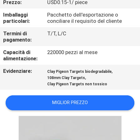
Prezzo:
USD0.15-1/ piece
CONTROLLO
DI
Imballaggi
Pacchetto dell'esportazione o
particolari:
conciliare il requisito del cliente
QUALITÀ
Termini di
T/T, L/C
pagamento:
CONTATTICI
Capacità di
220000 pezzi al mese
alimentazione:
BLOG
Evidenziare:
,
Clay Pigeon Targets biodegradabile
,
108mm Clay Targets
RICHIEDA
Clay Pigeon Targets non tossico
UNA
MIGLIOR PREZZO
CITAZIONE
MAPPA
DEL