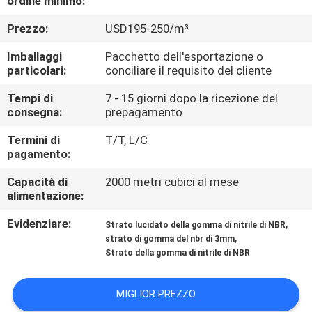
ordine minimo:
CONTROLLO
Prezzo:
USD195-250/m³
DI
QUALITÀ
Imballaggi
Pacchetto dell'esportazione o
particolari:
conciliare il requisito del cliente
CONTATTICI
Tempi di
7 - 15 giorni dopo la ricezione del
consegna:
prepagamento
Termini di
T/T, L/C
BLOG
pagamento:
Capacità di
2000 metri cubici al mese
RICHIEDA
alimentazione:
UNA
Evidenziare:
,
Strato lucidato della gomma di nitrile di NBR
CITAZIONE
,
strato di gomma del nbr di 3mm
Strato della gomma di nitrile di NBR
MAPPA
MIGLIOR PREZZO
DEL