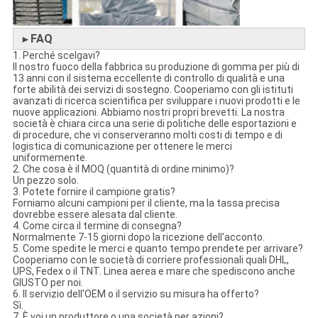
FAQ
►
1. Perché scelgavi?
Il nostro fuoco della fabbrica su produzione di gomma per più di
13 anni con il sistema eccellente di controllo di qualità e una
forte abilità dei servizi di sostegno. Cooperiamo con gli istituti
avanzati di ricerca scientifica per sviluppare i nuovi prodotti e le
nuove applicazioni. Abbiamo nostri propri brevetti. La nostra
società è chiara circa una serie di politiche delle esportazioni e
di procedure, che vi conserveranno molti costi di tempo e di
logistica di comunicazione per ottenere le merci
uniformemente.
2. Che cosa è il MOQ (quantità di ordine minimo)?
Un pezzo solo.
3. Potete fornire il campione gratis?
Forniamo alcuni campioni per il cliente, ma la tassa precisa
dovrebbe essere alesata dal cliente.
4. Come circa il termine di consegna?
Normalmente 7-15 giorni dopo la ricezione dell'acconto.
5. Come spedite le merci e quanto tempo prendete per arrivare?
Cooperiamo con le società di corriere professionali quali DHL,
UPS, Fedex o il TNT. Linea aerea e mare che spediscono anche
GIUSTO per noi.
6. Il servizio dell'OEM o il servizio su misura ha offerto?
Sì.
7. È voi un produttore o una società per azioni?