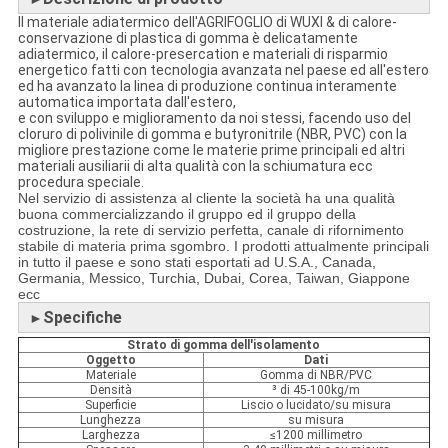
Il materiale adiatermico dell'AGRIFOGLIO di WUXI & di calore-
conservazione di plastica di gomma è delicatamente
adiatermico, il calore-presercation e materiali di risparmio
energetico fatti con tecnologia avanzata nel paese ed all'estero
ed ha avanzato la linea di produzione continua interamente
automatica importata dall'estero,
e con sviluppo e miglioramento da noi stessi, facendo uso del
cloruro di polivinile di gomma e butyronitrile (NBR, PVC) con la
migliore prestazione come le materie prime principali ed altri
materiali ausiliarii di alta qualità con la schiumatura ecc
procedura speciale.
Nel servizio di assistenza al cliente la società ha una qualità
buona commercializzando il gruppo ed il gruppo della
costruzione, la rete di servizio perfetta, canale di rifornimento
stabile di materia prima sgombro. I prodotti attualmente principali
in tutto il paese e sono stati esportati ad U.S.A., Canada,
Germania, Messico, Turchia, Dubai, Corea, Taiwan, Giappone
ecc
Specifiche
►
Strato di gomma dell'isolamento
Oggetto
Dati
Materiale
Gomma di NBR/PVC
Densità
³ di 45-100kg/m
Superficie
Liscio o lucidato/su misura
Lunghezza
su misura
Larghezza
≤1200 millimetro