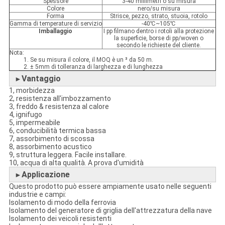
Spessore
3-40 millimetri o su misura
Colore
nero/su misura
Forma
Strisce, pezzo, strato, stuoia, rotolo
Gamma di temperature di servizio
-40℃~105℃
Imballaggio
I pp filmano dentro i rotoli alla protezione
la superficie, borse di pp/woven o
secondo le richieste del cliente.
Nota:
1. Se su misura il colore, il MOQ è un ³ da 50 m.
2. ± 5mm di tolleranza di larghezza e di lunghezza
Vantaggio
►
1, morbidezza
2, resistenza all'imbozzamento
3, freddo & resistenza al calore
4, ignifugo
5, impermeabile
6, conducibilità termica bassa
7, assorbimento di scossa
8, assorbimento acustico
9, struttura leggera. Facile installare.
10, acqua di alta qualità. A prova d'umidità
Applicazione
►
Questo prodotto può essere ampiamente usato nelle seguenti
industrie e campi:
Isolamento di modo della ferrovia
Isolamento del generatore di griglia dell'attrezzatura della nave
Isolamento dei veicoli resistenti