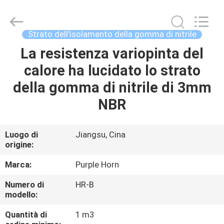
Changsha
Purple
Horn
E-
Commerce
Strato dell'isolamento della gomma di nitrile
Co.,
Ltd..
La resistenza variopinta del
CASA
All
Rights
Reserved.
calore ha lucidato lo strato
PRODOTTI
della gomma di nitrile di 3mm
NBR
CIRCA
NOI
Luogo di
Jiangsu, Cina
origine:
GIRO
Marca:
Purple Horn
DELLA
Numero di
HR-B
modello:
FABBRICA
Quantità di
1 m3