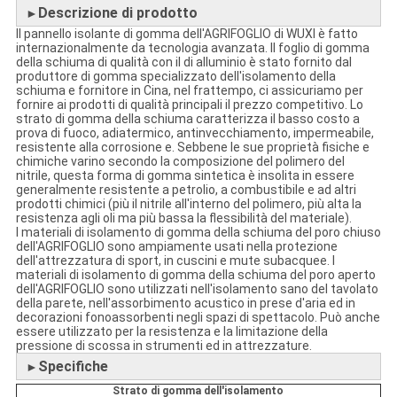
Descrizione di prodotto
►
Il pannello isolante di gomma dell'AGRIFOGLIO di WUXI è fatto
internazionalmente da tecnologia avanzata. Il foglio di gomma
della schiuma di qualità con il di alluminio è stato fornito dal
produttore di gomma specializzato dell'isolamento della
schiuma e fornitore in Cina, nel frattempo, ci assicuriamo per
fornire ai prodotti di qualità principali il prezzo competitivo. Lo
strato di gomma della schiuma caratterizza il basso costo a
prova di fuoco, adiatermico, antinvecchiamento, impermeabile,
resistente alla corrosione e. Sebbene le sue proprietà fisiche e
chimiche varino secondo la composizione del polimero del
nitrile, questa forma di gomma sintetica è insolita in essere
generalmente resistente a petrolio, a combustibile e ad altri
prodotti chimici (più il nitrile all'interno del polimero, più alta la
resistenza agli oli ma più bassa la flessibilità del materiale).
I materiali di isolamento di gomma della schiuma del poro chiuso
dell'AGRIFOGLIO sono ampiamente usati nella protezione
dell'attrezzatura di sport, in cuscini e mute subacquee. I
materiali di isolamento di gomma della schiuma del poro aperto
dell'AGRIFOGLIO sono utilizzati nell'isolamento sano del tavolato
della parete, nell'assorbimento acustico in prese d'aria ed in
decorazioni fonoassorbenti negli spazi di spettacolo. Può anche
essere utilizzato per la resistenza e la limitazione della
pressione di scossa in strumenti ed in attrezzature.
Specifiche
►
Strato di gomma dell'isolamento