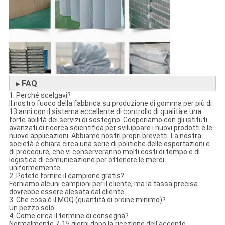
FAQ
►
1. Perché scelgavi?
Il nostro fuoco della fabbrica su produzione di gomma per più di
13 anni con il sistema eccellente di controllo di qualità e una
forte abilità dei servizi di sostegno. Cooperiamo con gli istituti
avanzati di ricerca scientifica per sviluppare i nuovi prodotti e le
nuove applicazioni. Abbiamo nostri propri brevetti. La nostra
società è chiara circa una serie di politiche delle esportazioni e
di procedure, che vi conserveranno molti costi di tempo e di
logistica di comunicazione per ottenere le merci
uniformemente.
2. Potete fornire il campione gratis?
Forniamo alcuni campioni per il cliente, ma la tassa precisa
dovrebbe essere alesata dal cliente.
3. Che cosa è il MOQ (quantità di ordine minimo)?
Un pezzo solo.
4. Come circa il termine di consegna?
Normalmente 7-15 giorni dopo la ricezione dell'acconto.