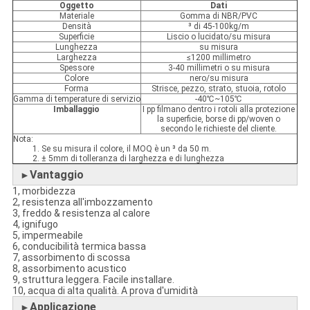
Oggetto
Dati
Materiale
Gomma di NBR/PVC
Densità
³ di 45-100kg/m
Superficie
Liscio o lucidato/su misura
Lunghezza
su misura
Larghezza
≤1200 millimetro
Spessore
3-40 millimetri o su misura
Colore
nero/su misura
Forma
Strisce, pezzo, strato, stuoia, rotolo
Gamma di temperature di servizio
-40℃~105℃
Imballaggio
I pp filmano dentro i rotoli alla protezione
la superficie, borse di pp/woven o
secondo le richieste del cliente.
Nota:
1. Se su misura il colore, il MOQ è un ³ da 50 m.
2. ± 5mm di tolleranza di larghezza e di lunghezza
Vantaggio
►
1, morbidezza
2, resistenza all'imbozzamento
3, freddo & resistenza al calore
4, ignifugo
5, impermeabile
6, conducibilità termica bassa
7, assorbimento di scossa
8, assorbimento acustico
9, struttura leggera. Facile installare.
10, acqua di alta qualità. A prova d'umidità
Applicazione
►