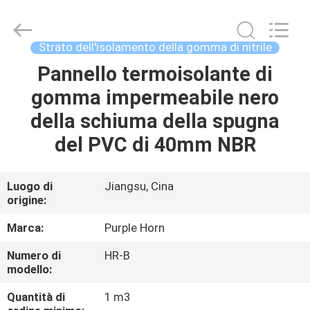
Changsha
Purple
Horn
E-
Commerce
Strato dell'isolamento della gomma di nitrile
Co.,
Ltd..
Pannello termoisolante di
CASA
All
Rights
Reserved.
gomma impermeabile nero
PRODOTTI
della schiuma della spugna
del PVC di 40mm NBR
CIRCA
NOI
Luogo di
Jiangsu, Cina
origine:
GIRO
Marca:
Purple Horn
DELLA
Numero di
HR-B
modello:
FABBRICA
Quantità di
1 m3