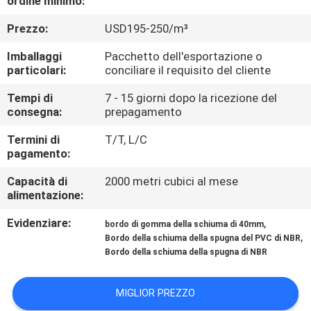
ordine minimo:
CONTROLLO
Prezzo:
USD195-250/m³
DI
QUALITÀ
Imballaggi
Pacchetto dell'esportazione o
particolari:
conciliare il requisito del cliente
CONTATTICI
Tempi di
7 - 15 giorni dopo la ricezione del
consegna:
prepagamento
Termini di
T/T, L/C
BLOG
pagamento:
Capacità di
2000 metri cubici al mese
RICHIEDA
alimentazione:
UNA
Evidenziare:
,
bordo di gomma della schiuma di 40mm
CITAZIONE
,
Bordo della schiuma della spugna del PVC di NBR
Bordo della schiuma della spugna di NBR
MAPPA
MIGLIOR PREZZO
DEL