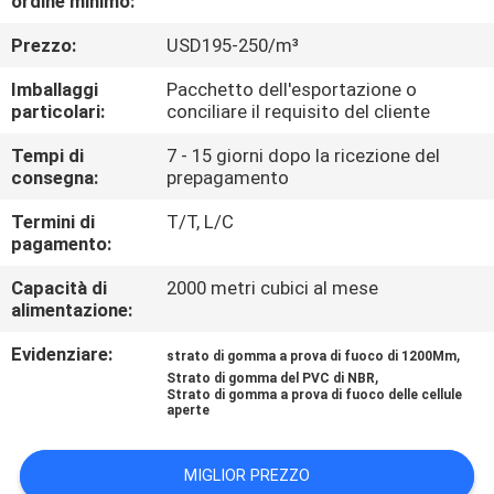
ordine minimo:
CONTROLLO
Prezzo:
USD195-250/m³
DI
QUALITÀ
Imballaggi
Pacchetto dell'esportazione o
particolari:
conciliare il requisito del cliente
CONTATTICI
Tempi di
7 - 15 giorni dopo la ricezione del
consegna:
prepagamento
Termini di
T/T, L/C
BLOG
pagamento:
Capacità di
2000 metri cubici al mese
RICHIEDA
alimentazione:
UNA
Evidenziare:
,
strato di gomma a prova di fuoco di 1200Mm
CITAZIONE
,
Strato di gomma del PVC di NBR
Strato di gomma a prova di fuoco delle cellule
aperte
MAPPA
MIGLIOR PREZZO
DEL