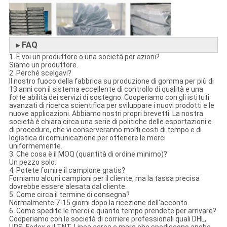
FAQ
►
1. È voi un produttore o una società per azioni?
Siamo un produttore.
2. Perché scelgavi?
Il nostro fuoco della fabbrica su produzione di gomma per più di
13 anni con il sistema eccellente di controllo di qualità e una
forte abilità dei servizi di sostegno. Cooperiamo con gli istituti
avanzati di ricerca scientifica per sviluppare i nuovi prodotti e le
nuove applicazioni. Abbiamo nostri propri brevetti. La nostra
società è chiara circa una serie di politiche delle esportazioni e
di procedure, che vi conserveranno molti costi di tempo e di
logistica di comunicazione per ottenere le merci
uniformemente.
3. Che cosa è il MOQ (quantità di ordine minimo)?
Un pezzo solo.
4. Potete fornire il campione gratis?
Forniamo alcuni campioni per il cliente, ma la tassa precisa
dovrebbe essere alesata dal cliente.
5. Come circa il termine di consegna?
Normalmente 7-15 giorni dopo la ricezione dell'acconto.
6. Come spedite le merci e quanto tempo prendete per arrivare?
Cooperiamo con le società di corriere professionali quali DHL,
UPS, Fedex o il TNT. Linea aerea e mare che spediscono anche