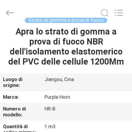
Changsha
Purple
Horn
E-
Commerce
Strato di gomma a prova di fuoco
Co.,
Ltd..
Apra lo strato di gomma a
CASA
All
Rights
Reserved.
prova di fuoco NBR
PRODOTTI
dell'isolamento elastomerico
del PVC delle cellule 1200Mm
CIRCA
NOI
Luogo di
Jiangsu, Cina
origine:
GIRO
Marca:
Purple Horn
DELLA
Numero di
HR-B
modello:
FABBRICA
Quantità di
1 m3