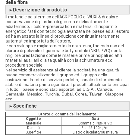
della fibra
Descrizione di prodotto
►
Il materiale adiatermico dell'AGRIFOGLIO di WUXI & di calore-
conservazione di plastica di gomma è delicatamente
adiatermico, il calore-presercation e materiali di risparmio
energetico fatti con tecnologia avanzata nel paese ed all'estero
ed ha avanzato la linea di produzione continua interamente
automatica importata dall'estero,
e con sviluppo e miglioramento da noi stessi, facendo uso del
cloruro di polivinile di gomma e butyronitrile (NBR, PVC) con la
migliore prestazione come le materie prime principali ed altri
materiali ausiliarii di alta qualità con la schiumatura ecc
procedura speciale.
Nel servizio di assistenza al cliente la società ha una qualità
buona commercializzando il gruppo ed il gruppo della
costruzione, la rete di servizio perfetta, canale di rifornimento
stabile di materia prima sgombro. I prodotti attualmente principali
in tutto il paese e sono stati esportati ad U.S.A., Canada,
Germania, Messico, Turchia, Dubai, Corea, Taiwan, Giappone
ecc
Specifiche
►
Strato di gomma dell'isolamento
Oggetto
Dati
Materiale
Gomma di NBR/PVC
Densità
³ di 45-100kg/m
Superficie
Liscio o lucidato/su misura