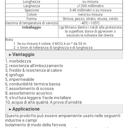
Lunghezza
su misura
Larghezza
≤1200 millimetro
Spessore
3-40 millimetri o su misura
Colore
nero/su misura
Forma
Strisce, pezzo, strato, stuoia, rotolo
Gamma di temperature di servizio
-40℃~105℃
Imballaggio
I pp filmano dentro i rotoli alla protezione
la superficie, borse di pp/woven o
secondo le richieste del cliente.
Nota:
1. Se su misura il colore, il MOQ è un ³ da 50 m.
2. ± 5mm di tolleranza di larghezza e di lunghezza
Vantaggio
►
1, morbidezza
2, resistenza all'imbozzamento
3, freddo & resistenza al calore
4, ignifugo
5, impermeabile
6, conducibilità termica bassa
7, assorbimento di scossa
8, assorbimento acustico
9, struttura leggera. Facile installare.
10, acqua di alta qualità. A prova d'umidità
Applicazione
►
Questo prodotto può essere ampiamente usato nelle seguenti
industrie e campi:
Isolamento di modo della ferrovia