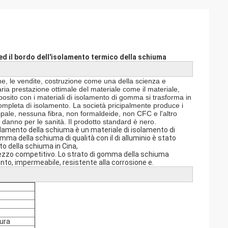
 ed il bordo dell'isolamento termico della schiuma
ne, le vendite, costruzione come una della scienza e
ria prestazione ottimale del materiale come il materiale,
osito con i materiali di isolamento di gomma si trasforma in
completa di isolamento. La società pricipalmente produce i
ale, nessuna fibra, non formaldeide, non CFC e l'altro
 danno per le sanità. Il prodotto standard è nero.
olamento della schiuma è un materiale di isolamento di
gomma della schiuma di qualità con il di alluminio è stato
to della schiuma in Cina,
 prezzo competitivo. Lo strato di gomma della schiuma
nto, impermeabile, resistente alla corrosione e.
sura