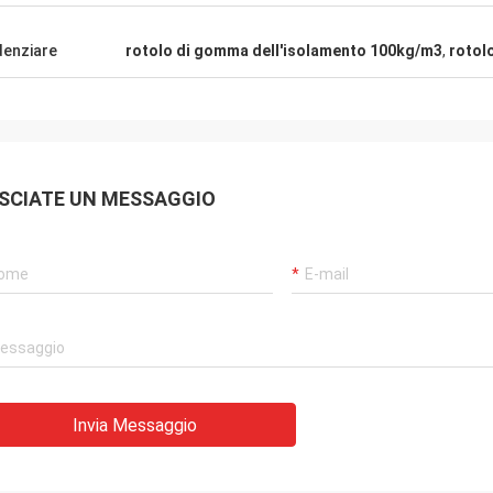
iamenti per la vostra ospitalità
e. La vostra società è molto
denziare
rotolo di gomma dell'isolamento 100kg/m3
,
rotol
sionale, noi avrà cooperazione
ole nell'immediato futuro.
SCIATE UN MESSAGGIO
Invia Messaggio