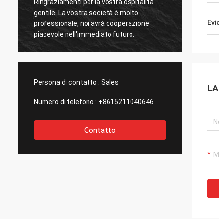
Ringraziamenti per la vostra ospitalità
Ringraz
gentile. La vostra società è molto
gentil
Evi
professionale, noi avrà cooperazione
profes
piacevole nell'immediato futuro.
piacev
Persona di contatto :
Sales
LA
Numero di telefono :
+8615211040646
Contatto