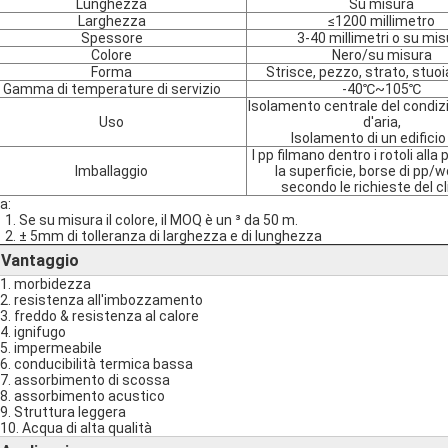
Lunghezza
Su misura
Larghezza
≤1200 millimetro
Spessore
3-40 millimetri o su mis
Colore
Nero/su misura
Forma
Strisce, pezzo, strato, stuoi
Gamma di temperature di servizio
-40℃~105℃
Isolamento centrale del condi
Uso
d'aria,
Isolamento di un edificio
I pp filmano dentro i rotoli alla
Imballaggio
la superficie, borse di pp/
secondo le richieste del cl
a:
1. Se su misura il colore, il MOQ è un ³ da 50 m.
2. ± 5mm di tolleranza di larghezza e di lunghezza
Vantaggio
►
1. morbidezza
2. resistenza all'imbozzamento
3. freddo & resistenza al calore
4. ignifugo
5. impermeabile
6. conducibilità termica bassa
7. assorbimento di scossa
8. assorbimento acustico
9. Struttura leggera
10. Acqua di alta qualità