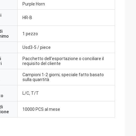
Purple Horn
i
HR-B
di
1 pezzo
inimo
Usd3-5 / piece
i
Pacchetto dell'esportazione o conciliare il
i
requisito del cliente
Campioni 1-2 giorni; speciale fatto basato
a
sulla quantità
L/C, T/T
to
di
10000 PCS al mese
zione