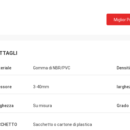
Miglior 
TTAGLI
eriale
Gomma di NBR/PVC
Densit
ssore
3-40mm
larghe
ghezza
Su misura
Grado 
Edward Deanda
CCHETTO
Sacchetto o cartone di plastica