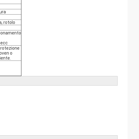
ura
a, rotolo
zionamento
 ecc
 protezione
woven o
iente.