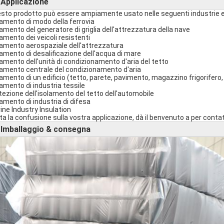
Applicazione
►
sto prodotto può essere ampiamente usato nelle seguenti industrie 
lamento di modo della ferrovia
lamento del generatore di griglia dell'attrezzatura della nave
lamento dei veicoli resistenti
lamento aerospaziale dell'attrezzatura
lamento di desalificazione dell'acqua di mare
lamento dell'unità di condizionamento d'aria del tetto
lamento centrale del condizionamento d'aria
lamento di un edificio (tetto, parete, pavimento, magazzino frigorifero,
lamento di industria tessile
tezione dell'isolamento del tetto dell'automobile
lamento di industria di difesa
ine Industry Insulation
ta la confusione sulla vostra applicazione, dà il benvenuto a per contat
Imballaggio & consegna
►