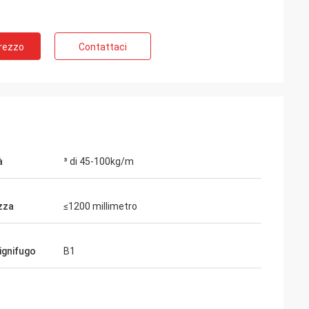
Prezzo
Contattaci
à
³ di 45-100kg/m
zza
≤1200 millimetro
ignifugo
B1