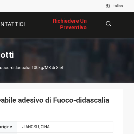
Italian
Richiedere Un
NTATTICI
Preventivo
描
otti
Fuoco-didascalia 100kg/M3 di Slef
述
bile adesivo di Fuoco-didascalia
origine
JIANGSU, CINA