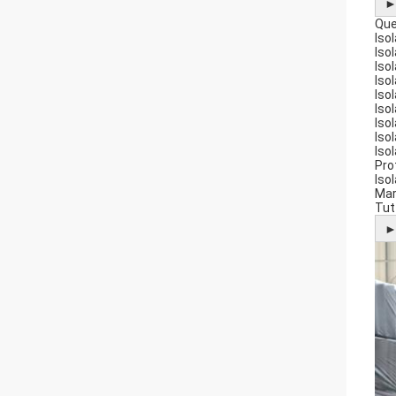
Que
Iso
Iso
Iso
Iso
Iso
Iso
Iso
Iso
Iso
Pro
Iso
Mar
Tut