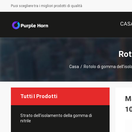
Puoi scegliere tra i migliori prodotti di qualità
CAS
Rot
Casa
/
Rotolo di gomma dell'iso
Tutti I Prodotti
Ma
10
Strato dell'isolamento della gomma di
nitrile