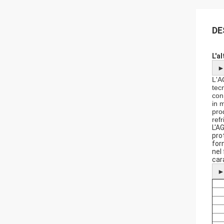
DE
L'a
L'A
tec
con
in 
pro
ref
L'A
pro
for
nel
car