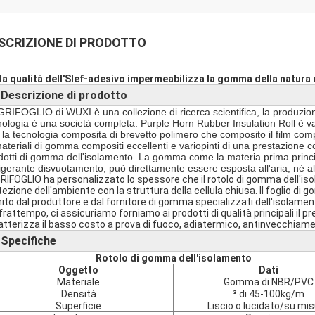
SCRIZIONE DI PRODOTTO
lta qualità dell'Slef-adesivo impermeabilizza la gomma della natura
Descrizione di prodotto
►
GRIFOGLIO di WUXI è una collezione di ricerca scientifica, la produzio
nologia è una società completa. Purple Horn Rubber Insulation Roll è va
 la tecnologia composita di brevetto polimero che composito il film comp
materiali di gomma compositi eccellenti e variopinti di una prestazione 
dotti di gomma dell'isolamento. La gomma come la materia prima princip
rigerante disvuotamento, può direttamente essere esposta all'aria, né al
GRIFOGLIO ha personalizzato lo spessore che il rotolo di gomma dell'is
tezione dell'ambiente con la struttura della cellula chiusa. Il foglio di 
nito dal produttore e dal fornitore di gomma specializzati dell'isolamen
 frattempo, ci assicuriamo forniamo ai prodotti di qualità principali il
atterizza il basso costo a prova di fuoco, adiatermico, antinvecchiame
Specifiche
►
Rotolo di gomma dell'isolamento
Oggetto
Dati
Materiale
Gomma di NBR/PVC
Densità
³ di 45-100kg/m
Superficie
Liscio o lucidato/su mi