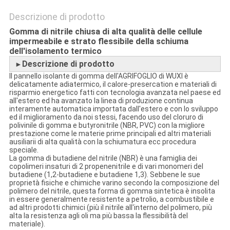
Descrizione di prodotto
Gomma di nitrile chiusa di alta qualità delle cellule
impermeabile e strato flessibile della schiuma
dell'isolamento termico
Descrizione di prodotto
►
Il pannello isolante di gomma dell'AGRIFOGLIO di WUXI è
delicatamente adiatermico, il calore-presercation e materiali di
risparmio energetico fatti con tecnologia avanzata nel paese ed
all'estero ed ha avanzato la linea di produzione continua
interamente automatica importata dall'estero e con lo sviluppo
ed il miglioramento da noi stessi, facendo uso del cloruro di
polivinile di gomma e butyronitrile (NBR, PVC) con la migliore
prestazione come le materie prime principali ed altri materiali
ausiliarii di alta qualità con la schiumatura ecc procedura
speciale.
La gomma di butadiene del nitrile (NBR) è una famiglia dei
copolimeri insaturi di 2 propenenitrile e di vari monomeri del
butadiene (1,2-butadiene e butadiene 1,3). Sebbene le sue
proprietà fisiche e chimiche varino secondo la composizione del
polimero del nitrile, questa forma di gomma sintetica è insolita
in essere generalmente resistente a petrolio, a combustibile e
ad altri prodotti chimici (più il nitrile all'interno del polimero, più
alta la resistenza agli oli ma più bassa la flessibilità del
materiale).