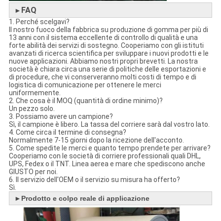
FAQ
►
1. Perché scelgavi?
Il nostro fuoco della fabbrica su produzione di gomma per più di
13 anni con il sistema eccellente di controllo di qualità e una
forte abilità dei servizi di sostegno. Cooperiamo con gli istituti
avanzati di ricerca scientifica per sviluppare i nuovi prodotti e le
nuove applicazioni. Abbiamo nostri propri brevetti. La nostra
società è chiara circa una serie di politiche delle esportazioni e
di procedure, che vi conserveranno molti costi di tempo e di
logistica di comunicazione per ottenere le merci
uniformemente.
2. Che cosa è il MOQ (quantità di ordine minimo)?
Un pezzo solo.
3. Possiamo avere un campione?
Sì, il campione è libero. La tassa del corriere sarà dal vostro lato.
4. Come circa il termine di consegna?
Normalmente 7-15 giorni dopo la ricezione dell'acconto.
5. Come spedite le merci e quanto tempo prendete per arrivare?
Cooperiamo con le società di corriere professionali quali DHL,
UPS, Fedex o il TNT. Linea aerea e mare che spediscono anche
GIUSTO per noi.
6. Il servizio dell'OEM o il servizio su misura ha offerto?
Sì.
►
Prodotto e colpo reale di applicazione