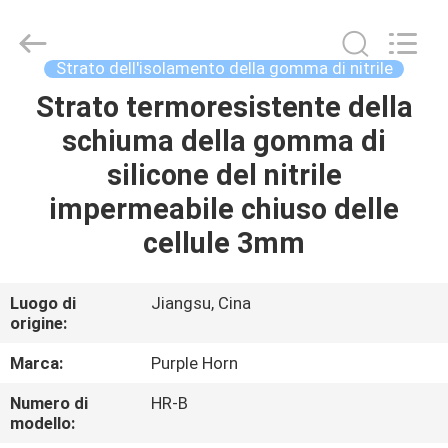
Changsha
Purple
Horn
E-
Commerce
Strato dell'isolamento della gomma di nitrile
Co.,
Ltd..
Strato termoresistente della
CASA
All
Rights
Reserved.
schiuma della gomma di
PRODOTTI
silicone del nitrile
impermeabile chiuso delle
CIRCA
cellule 3mm
NOI
Luogo di
Jiangsu, Cina
origine:
GIRO
DELLA
Marca:
Purple Horn
FABBRICA
Numero di
HR-B
modello: