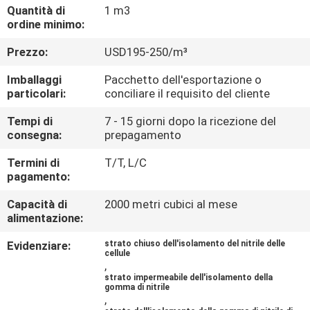
CONTROLLO
Quantità di
1 m3
ordine minimo:
DI
Prezzo:
USD195-250/m³
QUALITÀ
Imballaggi
Pacchetto dell'esportazione o
particolari:
conciliare il requisito del cliente
CONTATTICI
Tempi di
7 - 15 giorni dopo la ricezione del
consegna:
prepagamento
BLOG
Termini di
T/T, L/C
pagamento:
RICHIEDA
Capacità di
2000 metri cubici al mese
UNA
alimentazione:
CITAZIONE
Evidenziare:
strato chiuso dell'isolamento del nitrile delle
cellule
,
MAPPA
strato impermeabile dell'isolamento della
gomma di nitrile
,
DEL