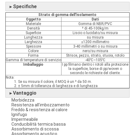
Specifiche
►
Strato di gomma dell'isolamento
Oggetto
Dati
Materiale
Gomma di NBR/PVC
Densità
³ di 45-100kg/m
Superficie
Liscio o lucidato/su misura
Lunghezza
su misura
Larghezza
≤1200 millimetro
Spessore
3-40 millimetri o su misura
Colore
nero/su misura
Forma
Strisce, pezzo, strato, stuoia, rotolo
Gamma di temperature di servizio
-40℃~105℃
Imballaggio
I pp filmano dentro i rotoli alla protezione
la superficie, borse di pp/woven o
secondo le richieste del cliente.
Nota:
1. Se su misura il colore, il MOQ è un ³ da 50 m.
2. ± 5mm di tolleranza di larghezza e di lunghezza
Vantaggio
►
Morbidezza
Resistenza all'imbozzamento
Freddo & resistenza al calore
Ignifugo
Impermeabile
Conducibilità termica bassa
Assorbimento di scossa
Assorbimento acustico