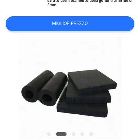
strato dell'isolamento della gomma di nitrile di
3mm
SITO
MIGLIOR PREZZO
PRIVACY
POLICY