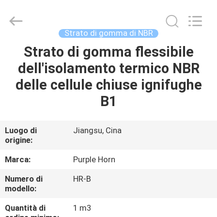
Changsha
Purple
Horn
E-
Commerce
Strato di gomma di NBR
Co.,
Ltd..
Strato di gomma flessibile
CASA
All
Rights
Reserved.
dell'isolamento termico NBR
PRODOTTI
delle cellule chiuse ignifughe
B1
CIRCA
NOI
Luogo di
Jiangsu, Cina
origine:
GIRO
Marca:
Purple Horn
DELLA
Numero di
HR-B
modello:
FABBRICA
Quantità di
1 m3