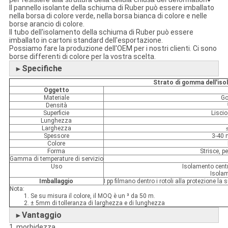
Il pannello isolante della schiuma di Ruber può essere imballato
nella borsa di colore verde, nella borsa bianca di colore e nelle
borse arancio di colore.
Il tubo dell'isolamento della schiuma di Ruber può essere
imballato in cartoni standard dell'esportazione.
Possiamo fare la produzione dell'OEM per i nostri clienti. Ci sono
borse differenti di colore per la vostra scelta.
Specifiche
►
Strato di gomma dell'is
Oggetto
Materiale
Go
Densità
Superficie
Lisci
Lunghezza
Larghezza
Spessore
3-40 
Colore
Forma
Strisce, p
Gamma di temperature di servizio
Uso
Isolamento centr
Isolam
Imballaggio
I pp filmano dentro i rotoli alla protezione la 
Nota:
1. Se su misura il colore, il MOQ è un ³ da 50 m.
2. ± 5mm di tolleranza di larghezza e di lunghezza
Vantaggio
►
1, morbidezza