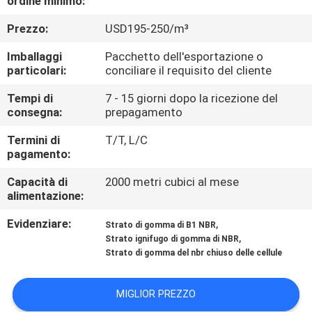
ordine minimo:
CONTROLLO
Prezzo:
USD195-250/m³
DI
QUALITÀ
Imballaggi
Pacchetto dell'esportazione o
particolari:
conciliare il requisito del cliente
CONTATTICI
Tempi di
7 - 15 giorni dopo la ricezione del
consegna:
prepagamento
Termini di
T/T, L/C
BLOG
pagamento:
Capacità di
2000 metri cubici al mese
RICHIEDA
alimentazione:
UNA
Evidenziare:
,
Strato di gomma di B1 NBR
CITAZIONE
,
Strato ignifugo di gomma di NBR
Strato di gomma del nbr chiuso delle cellule
MAPPA
MIGLIOR PREZZO
DEL