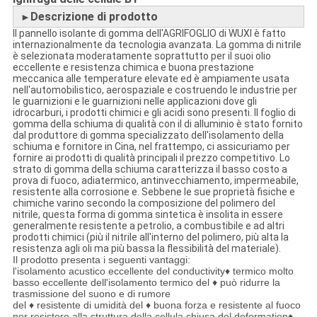
Descrizione di prodotto
►
Il pannello isolante di gomma dell'AGRIFOGLIO di WUXI è fatto
internazionalmente da tecnologia avanzata. La gomma di nitrile
è selezionata moderatamente soprattutto per il suoi olio
eccellente e resistenza chimica e buona prestazione
meccanica alle temperature elevate ed è ampiamente usata
nell'automobilistico, aerospaziale e costruendo le industrie per
le guarnizioni e le guarnizioni nelle applicazioni dove gli
idrocarburi, i prodotti chimici e gli acidi sono presenti. Il foglio di
gomma della schiuma di qualità con il di alluminio è stato fornito
dal produttore di gomma specializzato dell'isolamento della
schiuma e fornitore in Cina, nel frattempo, ci assicuriamo per
fornire ai prodotti di qualità principali il prezzo competitivo. Lo
strato di gomma della schiuma caratterizza il basso costo a
prova di fuoco, adiatermico, antinvecchiamento, impermeabile,
resistente alla corrosione e. Sebbene le sue proprietà fisiche e
chimiche varino secondo la composizione del polimero del
nitrile, questa forma di gomma sintetica è insolita in essere
generalmente resistente a petrolio, a combustibile e ad altri
prodotti chimici (più il nitrile all'interno del polimero, più alta la
resistenza agli oli ma più bassa la flessibilità del materiale).
Il prodotto presenta i seguenti vantaggi:
l'isolamento acustico eccellente del conductivity♦ termico molto
basso eccellente dell'isolamento termico del ♦ può ridurre la
trasmissione del suono e di rumore
del ♦ resistente di umidità del ♦ buona forza e resistente al fuoco
per resistere alla struttura della cellula chiusa del deformation♦