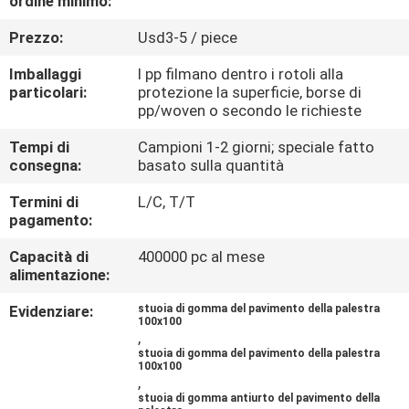
ordine minimo:
CONTROLLO
Prezzo:
Usd3-5 / piece
DI
QUALITÀ
Imballaggi
I pp filmano dentro i rotoli alla
particolari:
protezione la superficie, borse di
pp/woven o secondo le richieste
CONTATTICI
Tempi di
Campioni 1-2 giorni; speciale fatto
consegna:
basato sulla quantità
BLOG
Termini di
L/C, T/T
pagamento:
RICHIEDA
Capacità di
400000 pc al mese
alimentazione:
UNA
CITAZIONE
Evidenziare:
stuoia di gomma del pavimento della palestra
100x100
,
stuoia di gomma del pavimento della palestra
MAPPA
100x100
,
DEL
stuoia di gomma antiurto del pavimento della