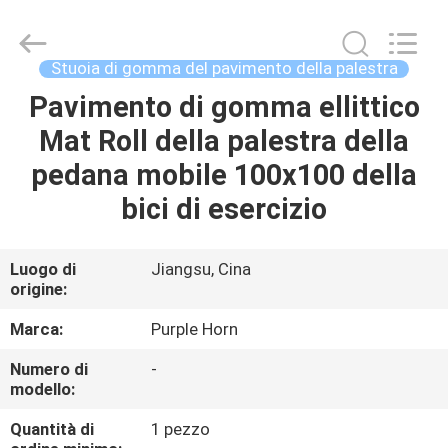
Changsha
Purple
Horn
E-
Commerce
Stuoia di gomma del pavimento della palestra
Co.,
Ltd..
Pavimento di gomma ellittico
CASA
All
Rights
Reserved.
Mat Roll della palestra della
PRODOTTI
pedana mobile 100x100 della
bici di esercizio
CIRCA
NOI
Luogo di
Jiangsu, Cina
origine:
GIRO
Marca:
Purple Horn
DELLA
Numero di
-
modello:
FABBRICA
Quantità di
1 pezzo