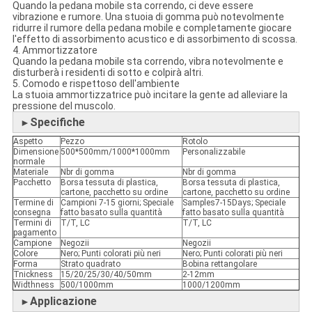
Quando la pedana mobile sta correndo, ci deve essere
vibrazione e rumore. Una stuoia di gomma può notevolmente
ridurre il rumore della pedana mobile e completamente giocare
l'effetto di assorbimento acustico e di assorbimento di scossa.
4. Ammortizzatore
Quando la pedana mobile sta correndo, vibra notevolmente e
disturberà i residenti di sotto e colpirà altri.
5. Comodo e rispettoso dell'ambiente
La stuoia ammortizzatrice può incitare la gente ad alleviare la
pressione del muscolo.
Specifiche
►
Aspetto
Pezzo
Rotolo
Dimensione
500*500mm/1000*1000mm
Personalizzabile
normale
Materiale
Nbr di gomma
Nbr di gomma
Pacchetto
Borsa tessuta di plastica,
Borsa tessuta di plastica,
cartone, pacchetto su ordine
cartone, pacchetto su ordine
Termine di
Campioni 7-15 giorni; Speciale
Samples7-15Days; Speciale
consegna
fatto basato sulla quantità
fatto basato sulla quantità
Termini di
T/T, LC
T/T, LC
pagamento
Campione
Negozii
Negozii
Colore
Nero; Punti colorati più neri
Nero; Punti colorati più neri
Forma
Strato quadrato
Bobina rettangolare
Tnickness
15/20/25/30/40/50mm
2-12mm
Widthness
500/1000mm
1000/1200mm
Applicazione
►