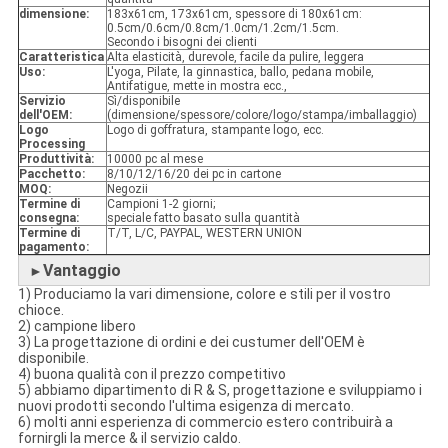
dimensione:
183x61cm, 173x61cm, spessore di 180x61cm:
0.5cm/0.6cm/0.8cm/1.0cm/1.2cm/1.5cm.
Secondo i bisogni dei clienti
Caratteristica
Alta elasticità, durevole, facile da pulire, leggera
Uso:
L'yoga, Pilate, la ginnastica, ballo, pedana mobile,
Antifatigue, mette in mostra ecc.,
Servizio
Sì/disponibile
dell'OEM:
(dimensione/spessore/colore/logo/stampa/imballaggio)
Logo
Logo di goffratura, stampante logo, ecc.
Processing
Produttività:
10000 pc al mese
Pacchetto:
8/10/12/16/20 dei pc in cartone
MOQ:
Negozii
Termine di
Campioni 1-2 giorni;
consegna:
speciale fatto basato sulla quantità
Termine di
T/T, L/C, PAYPAL, WESTERN UNION
pagamento:
Vantaggio
►
1) Produciamo la vari dimensione, colore e stili per il vostro
chioce.
2) campione libero
3) La progettazione di ordini e dei custumer dell'OEM è
disponibile.
4) buona qualità con il prezzo competitivo
5) abbiamo dipartimento di R & S, progettazione e sviluppiamo i
nuovi prodotti secondo l'ultima esigenza di mercato.
6) molti anni esperienza di commercio estero contribuirà a
fornirgli la merce & il servizio caldo.