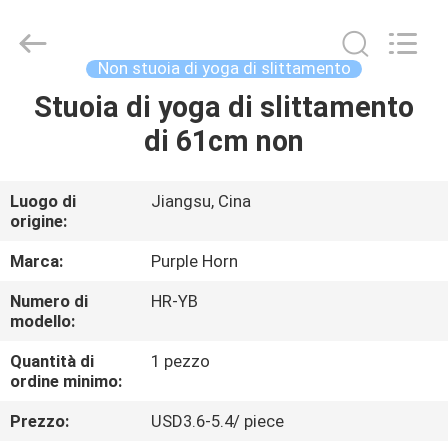
Changsha
Purple
Horn
E-
Commerce
Non stuoia di yoga di slittamento
Co.,
Ltd..
Stuoia di yoga di slittamento
CASA
All
Rights
Reserved.
di 61cm non
PRODOTTI
Luogo di
Jiangsu, Cina
origine:
CIRCA
NOI
Marca:
Purple Horn
Numero di
HR-YB
modello:
GIRO
DELLA
Quantità di
1 pezzo
ordine minimo:
FABBRICA
Prezzo:
USD3.6-5.4/ piece