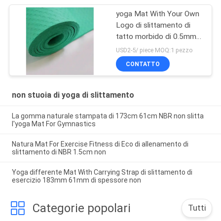
yoga Mat With Your Own
Logo di slittamento di
tatto morbido di 0.5mm
anti
USD2-5/ piece MOQ:1 pezzo
CONTATTO
non stuoia di yoga di slittamento
La gomma naturale stampata di 173cm 61cm NBR non slitta
l'yoga Mat For Gymnastics
Natura Mat For Exercise Fitness di Eco di allenamento di
slittamento di NBR 1.5cm non
Yoga differente Mat With Carrying Strap di slittamento di
esercizio 183mm 61mm di spessore non
Categorie popolari
Tutti