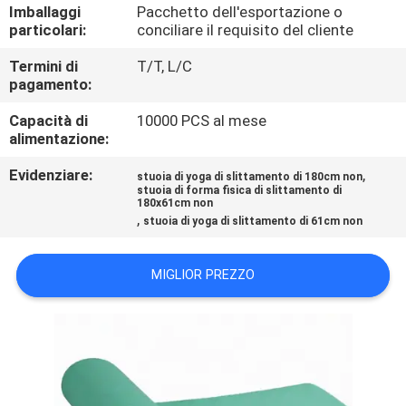
CONTROLLO
Imballaggi
Pacchetto dell'esportazione o
particolari:
conciliare il requisito del cliente
DI
Termini di
T/T, L/C
QUALITÀ
pagamento:
Capacità di
10000 PCS al mese
CONTATTICI
alimentazione:
Evidenziare:
,
stuoia di yoga di slittamento di 180cm non
BLOG
stuoia di forma fisica di slittamento di
180x61cm non
,
stuoia di yoga di slittamento di 61cm non
RICHIEDA
UNA
MIGLIOR PREZZO
CITAZIONE
MAPPA
DEL