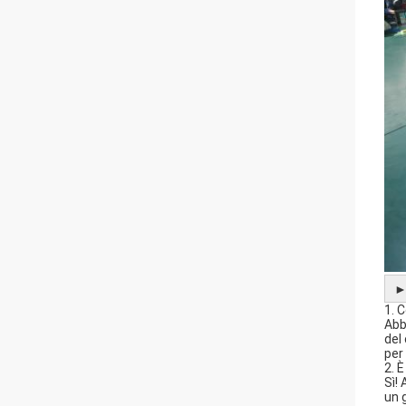
1. 
Abb
del
per
2. 
Sì!
un 