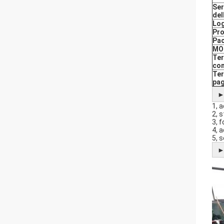
Ser
del
Log
Pro
Pac
MO
Ter
co
Ter
pa
1, 
2, 
3, 
4, a
5, 