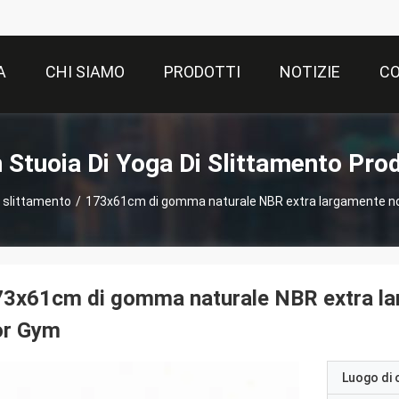
A
CHI SIAMO
PRODOTTI
NOTIZIE
CO
 Stuoia Di Yoga Di Slittamento Prod
i slittamento
/
173x61cm di gomma naturale NBR extra largamente non
3x61cm di gomma naturale NBR extra lar
or Gym
Luogo di 