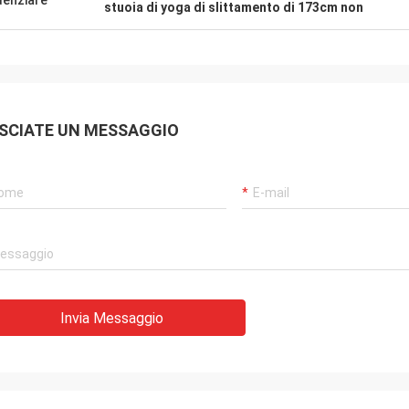
denziare
iamenti per la vostra ospitalità
stuoia di yoga di slittamento di 173cm non
e. La vostra società è molto
sionale, noi avrà cooperazione
ole nell'immediato futuro.
SCIATE UN MESSAGGIO
Invia Messaggio