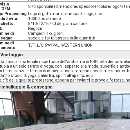
vizio
Sì/disponibile (dimensione/spessore/colore/logo/sta
l'OEM:
o Processing
Logo di goffratura, stampante logo, ecc.
duttività:
10000 pc al mese
chetto:
8/10/12/16/20 dei pc in cartone
Q:
Negozii
mine di
Campioni 1-2 giorni;
nsegna:
speciale fatto basato sulla quantità
mine di
T/T, L/C, PAYPAL, WESTERN UNION
gamento:
Vantaggio
►
adottando il materiale rispettoso dell'ambiente di NBR, alta densità, ela
stuoia a un solo strato di yoga, con l'aspetto alla moda, superficie ant
forte resilienza e tempo di impiego lungo, strappo eccellente resistente
datto studio di yoga, palestra, sport all'aperto, ecc.
se c'è della qualità protestano, appena per inviarci le prove difettose, n
Imballaggio & consegna
►