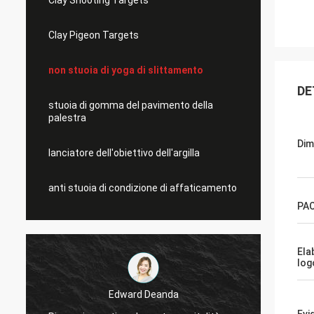
Clay Shooting Targets
Clay Pigeon Targets
non stuoia di yoga di slittamento
DE
stuoia di gomma del pavimento della
palestra
Dim
lanciatore dell'obiettivo dell'argilla
anti stuoia di condizione di affaticamento
PA
Ela
log
Edward Deanda