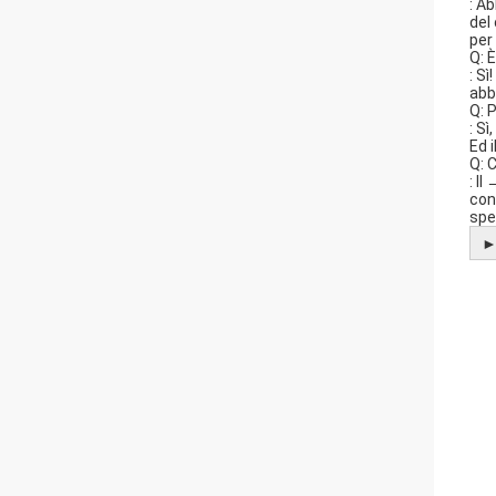
: A
del
per
Q: 
: S
abb
Q: 
: S
Ed 
Q: 
: I
con
spe