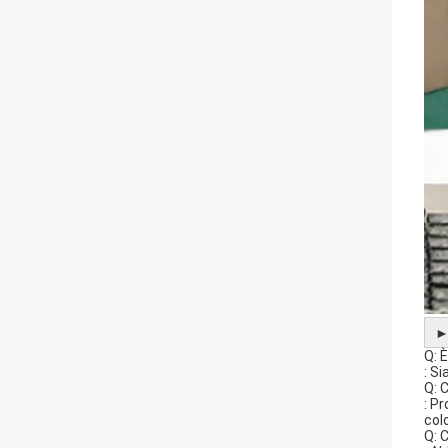
Q: È
: S
Q: 
: P
col
Q: 