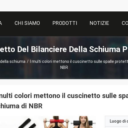
A
CHI SIAMO
PRODOTTI
NOTIZIE
CO
etto Del Bilanciere Della Schiuma P
 della schiuma
/
I multi colori mettono il cuscinetto sulle spalle protet
NBR
multi colori mettono il cuscinetto sulle spa
chiuma di NBR
Luogo di 