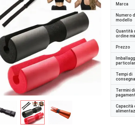
Marca
Numero d
modello
Quantità 
ordine m
Prezzo
Imballagg
particolar
Tempi di
consegn
Termini di
pagamen
Capacità 
alimenta