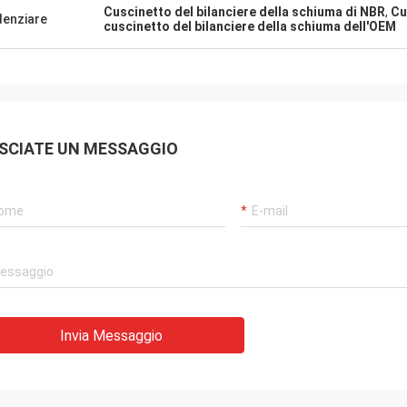
iamenti per la vostra ospitalità
Cuscinetto del bilanciere della schiuma di NBR
,
Cu
denziare
e. La vostra società è molto
cuscinetto del bilanciere della schiuma dell'OEM
sionale, noi avrà cooperazione
ole nell'immediato futuro.
SCIATE UN MESSAGGIO
Invia Messaggio