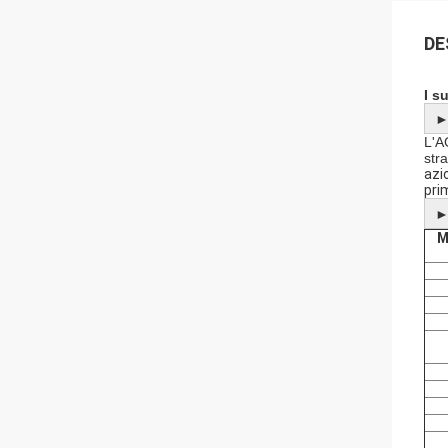
DE
I s
L'A
str
azi
pri
M