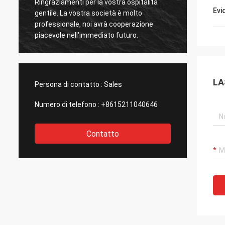
Ringraziamenti per la vostra ospitalità
Ringraz
Evi
gentile. La vostra società è molto
gentil
professionale, noi avrà cooperazione
profes
piacevole nell'immediato futuro.
piacev
LA
Persona di contatto :
Sales
Numero di telefono :
+8615211040646
Contatto