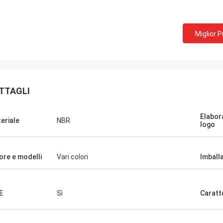
Miglior 
TTAGLI
Elabor
eriale
NBR
logo
ore e modelli
Vari colori
Imball
E
Sì
Caratt
Edward Deanda