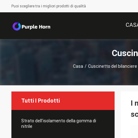
Puoi scegliere tra i migliori prodotti di qualità
CAS
Cuscin
Casa
/
Cuscinetto del bilanciere
Tutti I Prodotti
I 
s
Strato dell'isolamento della gomma di
nitrile