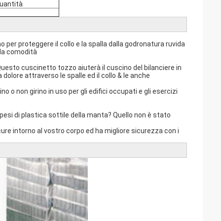
quantità
o per proteggere il collo e la spalla dalla godronatura ruvida
e la comodità
uesto cuscinetto tozzo aiuterà il cuscino del bilanciere in
dolore attraverso le spalle ed il collo & le anche
o o non girino in uso per gli edifici occupati e gli esercizi
pesi di plastica sottile della manta? Quello non è stato
re intorno al vostro corpo ed ha migliore sicurezza con i