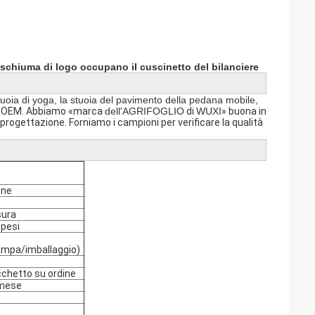
a schiuma di logo occupano il cuscinetto del bilanciere
tuoia di yoga, la stuoia del pavimento della pedana mobile,
ell'OEM. Abbiamo «marca
dell'AGRIFOGLIO
di
WUXI
» buona in
rogettazione. Forniamo i campioni per verificare la qualità
one
sura
 pesi
ampa/imballaggio)
cchetto su ordine
 mese