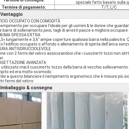
Termine di consegna:
speciale fatto basato sulla 
Termine di pagamento:
T/T, L/C
Vantaggio
►
FICIO OCCUPATO CON COMODITÀ
l riempimento per occupare l'ideale per gli uomini & le donne che guardan
le barre di sollevamento pesi, tagli di arresti pasce e migliora occupar
HIUMA SPESSA EXTRA
7,5» lungamente e 3,6" ampie coperture qualsiasi barra nella palestra. Q
to l'edificio occupato o affondo o allenamento di spinta dell'anca senza 
SURA ANTISDRUCCIOLEVOLE
ene con 2 fermi del velcro assicurandosi che i cuscinetti tozzi non slittin
ri
OGETTAZIONE AVANZATA
a utilizzato mai il cuscinetto tozzo della barra di vecchio sollevamento 
mpito ed era molto scomodo.
bii a questo bilanciere il riempimento ergonomico che è misure più sicu
tri fermi del velcro
Imballaggio & consegna
►