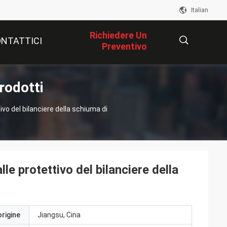
Italian
Richiedere Un
NTATTICI
Preventivo
rodotti
描
tivo del bilanciere della schiuma di
述
lle protettivo del bilanciere della
origine
Jiangsu, Cina