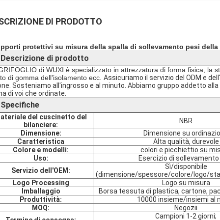
SCRIZIONE DI PRODOTTO
upporti protettivi su misura della spalla di sollevamento pesi dell
Descrizione di prodotto
►
GRIFOGLIO di WUXI è specializzato in attrezzatura di forma fisica, la s
ato di gomma dell'isolamento ecc.
Assicuriamo il servizio del ODM e d
one. Sosteniamo all'ingrosso e al minuto. Abbiamo gruppo addetto alla p
ma di voi che ordinate.
Specifiche
►
ateriale del cuscinetto del
NBR
bilanciere:
Dimensione:
Dimensione su ordinazi
Caratteristica
Alta qualità, durevole
Colore e modelli:
colori e picchiettio su mi
Uso:
Esercizio di sollevamento
Sì/disponibile
Servizio dell'OEM:
(dimensione/spessore/colore/logo/st
Logo Processing
Logo su misura
Imballaggio
Borsa tessuta di plastica, cartone, pa
Produttività:
10000 insieme/insiemi al
MOQ:
Negozii
Campioni 1-2 giorni;