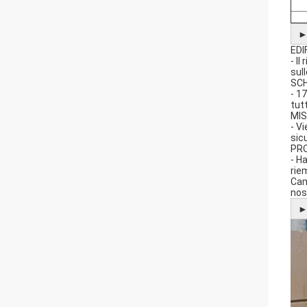
EDI
- I
sul
SC
- 1
tut
MI
- Vi
sicu
PR
- H
rie
Cam
nos