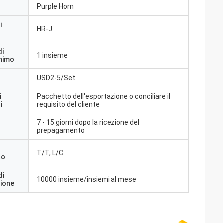
Purple Horn
i
HR-J
di
1 insieme
inimo
USD2-5/Set
i
Pacchetto dell'esportazione o conciliare il
i
requisito del cliente
7 - 15 giorni dopo la ricezione del
a
prepagamento
T/T, L/C
to
di
10000 insieme/insiemi al mese
zione