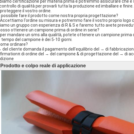
bbiamo certificazione per materia prima e potremmo assicurare che è 
 controllo di qualità per provarli tutta la produzione ed imballare e fini
 proteggere il vostro ordine.
È possibile fare il prodotto come nostra propria progettazione?
ì! Accettiamo l'ordine su misura e potremmo fare il vostro proprio logo
iamo un gruppo con esperienza di R & S e faremo tutto avete prevedu
Posso ottenere un campione prima di ordine in serie?
ì, per mandare un sms alla qualità, potete ottenere un campione prima di 
il tempo del campione è dei 5-10 giorni.
Come ordinare?
l → del cliente domanda il pagamento dell'equilibrio del → di fabbricazi
firmationπ di ordine del → del campione & di progettazione del → di acc
dizione
Prodotto e colpo reale di applicazione
►