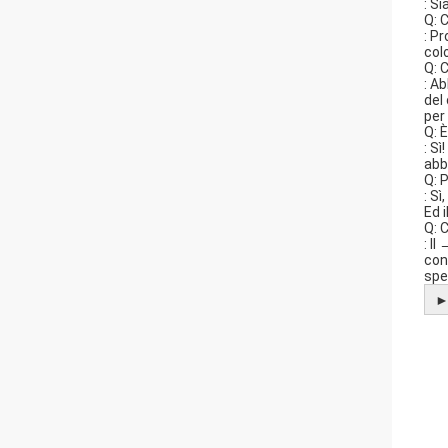
: S
Q: 
: P
col
Q: 
: A
del
per
Q: 
: S
abb
Q: 
: S
Ed 
Q: 
: I
con
spe