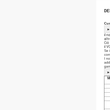
DE
Cus
il 
alt
Ciò
il 
Se 
com
I n
add
gam
M