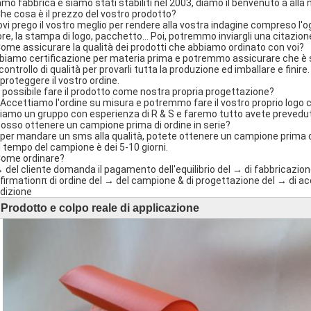
iamo fabbrica e siamo stati stabiliti nel 2003, diamo il benvenuto a alla 
Che cosa è il prezzo del vostro prodotto?
rovi prego il vostro meglio per rendere alla vostra indagine compreso l'ogn
ore, la stampa di logo, pacchetto… Poi, potremmo inviargli una citazion
Come assicurare la qualità dei prodotti che abbiamo ordinato con voi?
bbiamo certificazione per materia prima e potremmo assicurare che è 
 controllo di qualità per provarli tutta la produzione ed imballare e fini
 proteggere il vostro ordine.
È possibile fare il prodotto come nostra propria progettazione?
ì! Accettiamo l'ordine su misura e potremmo fare il vostro proprio logo
iamo un gruppo con esperienza di R & S e faremo tutto avete prevedu
Posso ottenere un campione prima di ordine in serie?
ì, per mandare un sms alla qualità, potete ottenere un campione prima di 
il tempo del campione è dei 5-10 giorni.
Come ordinare?
l → del cliente domanda il pagamento dell'equilibrio del → di fabbricazi
firmationπ di ordine del → del campione & di progettazione del → di acc
dizione
Prodotto e colpo reale di applicazione
►