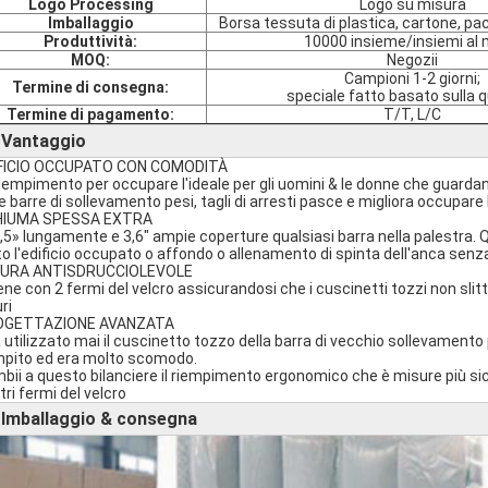
Logo Processing
Logo su misura
Imballaggio
Borsa tessuta di plastica, cartone, pa
Produttività:
10000 insieme/insiemi al
MOQ:
Negozii
Campioni 1-2 giorni;
Termine di consegna:
speciale fatto basato sulla 
Termine di pagamento:
T/T, L/C
Vantaggio
►
FICIO OCCUPATO CON COMODITÀ
l riempimento per occupare l'ideale per gli uomini & le donne che guardan
le barre di sollevamento pesi, tagli di arresti pasce e migliora occupar
HIUMA SPESSA EXTRA
7,5» lungamente e 3,6" ampie coperture qualsiasi barra nella palestra. Q
to l'edificio occupato o affondo o allenamento di spinta dell'anca senza 
SURA ANTISDRUCCIOLEVOLE
ene con 2 fermi del velcro assicurandosi che i cuscinetti tozzi non slittin
ri
OGETTAZIONE AVANZATA
a utilizzato mai il cuscinetto tozzo della barra di vecchio sollevamento 
mpito ed era molto scomodo.
bii a questo bilanciere il riempimento ergonomico che è misure più sicu
tri fermi del velcro
Imballaggio & consegna
►