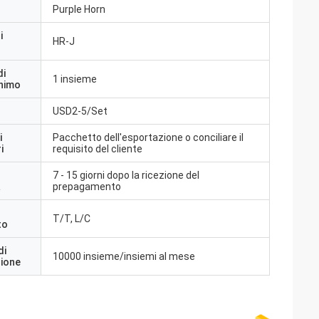
Purple Horn
i
HR-J
di
1 insieme
inimo
USD2-5/Set
i
Pacchetto dell'esportazione o conciliare il
i
requisito del cliente
7 - 15 giorni dopo la ricezione del
a
prepagamento
T/T, L/C
to
di
10000 insieme/insiemi al mese
zione