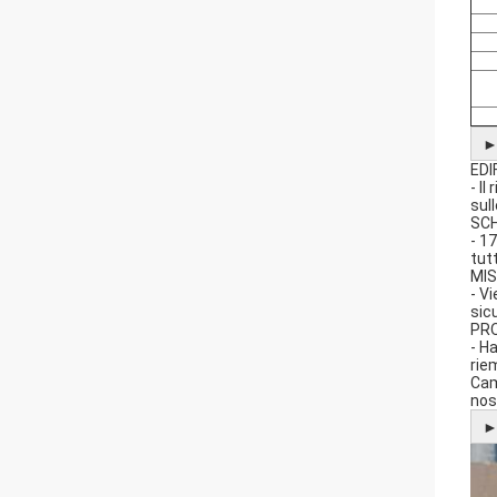
EDI
- I
sul
SC
- 1
tut
MI
- Vi
sicu
PR
- H
rie
Cam
nos