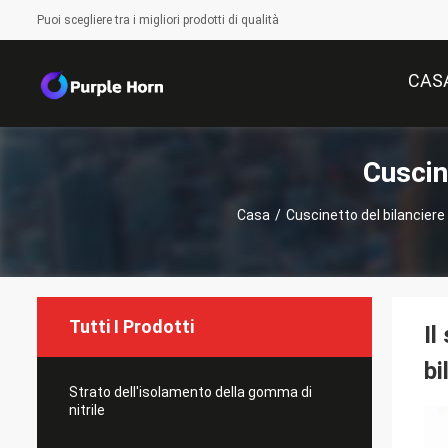
Puoi scegliere tra i migliori prodotti di qualità
CAS
Cuscin
Casa
/
Cuscinetto del bilanciere
Tutti I Prodotti
Il
bi
Strato dell'isolamento della gomma di
nitrile