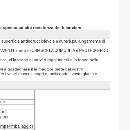
o spesso ad alta resistenza del bilanciere
a superficie antisdrucciolevole e durerà più lungamente di
LLENAMENTI mentre FORNISCE LA COMODITÀ e PROTEGGENDO
co, ci lasciano aiutarvi a raggiungerli e lo fanno nella
rvi a guadagnare il la maggior parte dal vostro
 i vostri muscoli magri e tonificando i vostri glutes e
one
sura
 pesi
ampa/imballaggio)