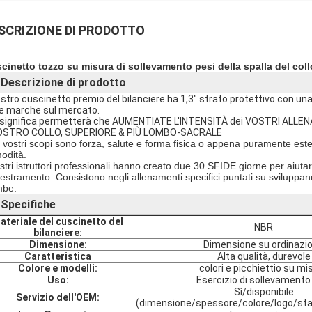
SCRIZIONE DI PRODOTTO
cinetto tozzo su misura di sollevamento pesi della spalla del coll
Descrizione di prodotto
►
nostro cuscinetto premio del bilanciere ha 1,3" strato protettivo con un
re marche sul mercato.
 significa permetterà che AUMENTIATE L'INTENSITÀ dei VOSTRI A
VOSTRO COLLO, SUPERIORE & PIÙ LOMBO-SACRALE
i vostri scopi sono forza, salute e forma fisica o appena puramente esteti
odità.
ostri istruttori professionali hanno creato due 30 SFIDE giorne per aiuta
estramento. Consistono negli allenamenti specifici puntati su sviluppando
be.
Specifiche
►
ateriale del cuscinetto del
NBR
bilanciere:
Dimensione:
Dimensione su ordinazi
Caratteristica
Alta qualità, durevole
Colore e modelli:
colori e picchiettio su mi
Uso:
Esercizio di sollevamento
Sì/disponibile
Servizio dell'OEM:
(dimensione/spessore/colore/logo/st