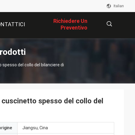
Italian
Richiedere Un
NTATTICI
Preventivo
rodotti
描
o spesso del collo del bilanciere di
述
il cuscinetto spesso del collo del
origine
Jiangsu, Cina