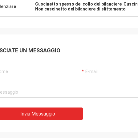
iamenti per la vostra ospitalità
Cuscinetto spesso del collo del bilanciere
,
Cuscin
denziare
e. La vostra società è molto
Non cuscinetto del bilanciere di slittamento
sionale, noi avrà cooperazione
ole nell'immediato futuro.
SCIATE UN MESSAGGIO
Invia Messaggio