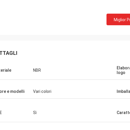
Miglior 
TTAGLI
Elabor
eriale
NBR
logo
ore e modelli
Vari colori
Imball
E
Sì
Caratt
Edward Deanda