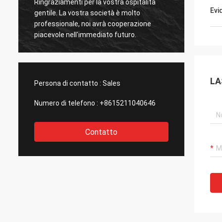
Ringraziamenti per la vostra ospitalità
Ringraz
Evi
gentile. La vostra società è molto
gentil
professionale, noi avrà cooperazione
profes
piacevole nell'immediato futuro.
piacev
LA
Persona di contatto :
Sales
Numero di telefono :
+8615211040646
Contatto