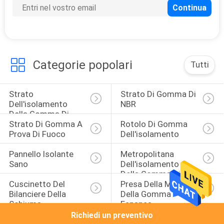
13
Stuoia del
pavimento della
Categorie popolari
Tutti
pedana mobile
Strato 
Strato Di Gomma Di 
Dell'isolamento 
NBR
Della Gomma Di 
13
Strato Di Gomma A 
Rotolo Di Gomma 
Nitrile
Prova Di Fuoco
Dell'isolamento
Clay Shooting
Pannello Isolante 
Metropolitana 
Targets
Sano
Dell'isolamento 
Della Gomma Di 
Cuscinetto Del 
Presa Della Maniglia 
Nitrile
Bilanciere Della 
Della Gomma 
Schiuma
Espansa
Richiedi un preventivo