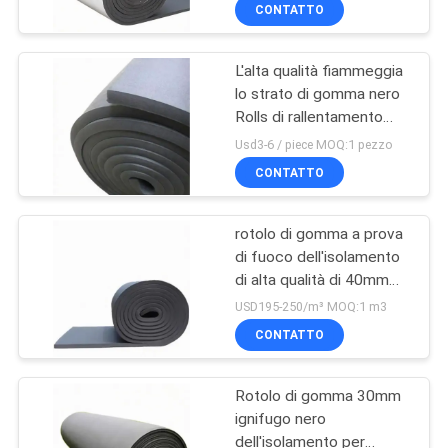
alluminio
CONTROLLO
CONTATTO
DI
L'alta qualità fiammeggia
QUALITÀ
31
lo strato di gomma nero
Rolls di rallentamento
Strato di gomma a
CONTATTICI
NBR 40mm
Usd3-6 / piece MOQ:1 pezzo
prova di fuoco
CONTATTO
BLOG
rotolo di gomma a prova
di fuoco dell'isolamento
RICHIEDA
di alta qualità di 40mm
28
UNA
per condizionamento
USD195-250/m³ MOQ:1 m3
d'aria
Rotolo di gomma
CITAZIONE
CONTATTO
dell'isolamento
Rotolo di gomma 30mm
MAPPA
ignifugo nero
DEL
dell'isolamento per