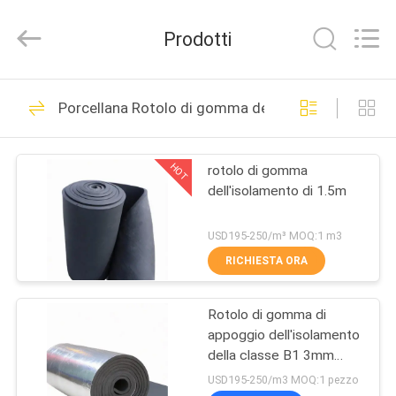
Changsha
Purple
Horn
Prodotti
E-
Commerce
Co.,
Ltd..
CASA
All
32
Rights
Porcellana Rotolo di gomma dell'isolamento
Reserved.
Strato
PRODOTTI
dell'isolamento
HOT
rotolo di gomma
dell'isolamento di 1.5m
della gomma di
CIRCA
NOI
nitrile
USD195-250/m³ MOQ:1 m3
RICHIESTA ORA
31
GIRO
Strato di gomma di
Rotolo di gomma di
DELLA
appoggio dell'isolamento
FABBRICA
NBR
della classe B1 3mm
dell'elastico del di
USD195-250/m3 MOQ:1 pezzo