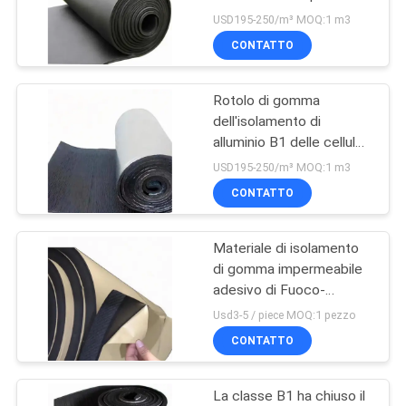
costruzione
SITO
USD195-250/m³ MOQ:1 m3
CONTATTO
21
PRIVACY
Pannello isolante
Rotolo di gomma
POLICY
dell'isolamento di
sano
alluminio B1 delle cellule
chiuse ad alta densità
USD195-250/m³ MOQ:1 m3
ignifughe del
CONTATTO
Materiale di isolamento
25
di gomma impermeabile
Metropolitana
adesivo di Fuoco-
didascalia 100kg/M3 di
Usd3-5 / piece MOQ:1 pezzo
dell'isolamento
Slef
CONTATTO
della gomma di
La classe B1 ha chiuso il